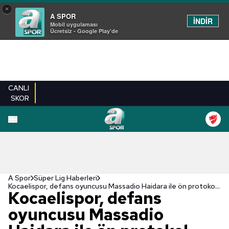
×
A SPOR
İNDİR
Mobil uygulaması
Ücretsiz - Google Play'de
CANLI
SKOR
A Spor
Süper Lig Haberleri
Kocaelispor, defans oyuncusu Massadio Haidara ile ön protokol imzaladı
Kocaelispor, defans
oyuncusu Massadio