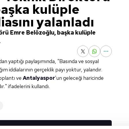
başka kulüple
diasını yalanladı
örü Emre Belözoğlu, başka kulüple
.
an yaptığı paylaşımında, "Basında ve sosyal
ım iddialarının gerçeklik payı yoktur, yalandır.
oplantı ve
Antalyaspor
'un geleceği haricinde
 ifadelerini kullandı.
R