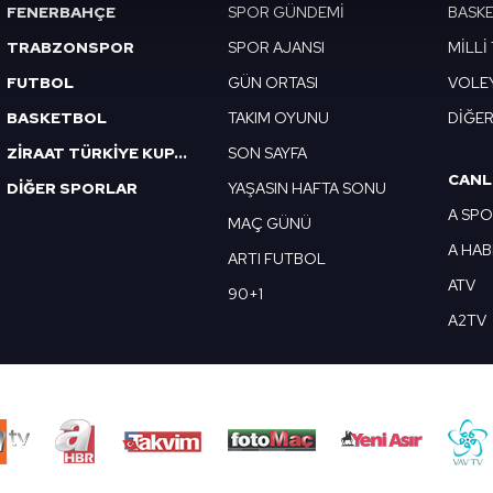
abilmek için İnternet Sitemizde kendimize ve üçüncü kişilere ait 
FENERBAHÇE
SPOR GÜNDEMİ
BASK
isel verileriniz işlenmekte olup gerekli olan çerezler bilgi toplum
TRABZONSPOR
SPOR AJANSI
MİLLİ
 çerezler, sitemizin daha işlevsel kılınması ve kişiselleştirilmes
FUTBOL
GÜN ORTASI
VOLE
 yapılması, amaçlarıyla sınırlı olarak açık rızanız dahilinde kulla
BASKETBOL
TAKIM OYUNU
DİĞE
aşağıda yer alan panel vasıtasıyla belirleyebilirsiniz. Çerezlere iliş
ZİRAAT TÜRKİYE KUPASI
SON SAYFA
lgilendirme Metnimizi
ziyaret edebilirsiniz.
CANL
DİĞER SPORLAR
YAŞASIN HAFTA SONU
A SP
Korunması Kanunu uyarınca hazırlanmış Aydınlatma Metnimizi okum
MAÇ GÜNÜ
 çerezlerle ilgili bilgi almak için lütfen
tıklayınız
.
A HA
ARTI FUTBOL
ATV
90+1
A2TV