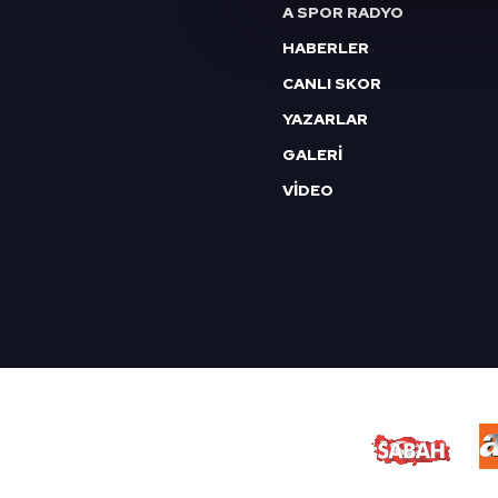
Sizlere daha iyi bir hizmet sun
A SPOR RADYO
çerezler vasıtasıyla çeşitli kiş
HABERLER
amacıyla kullanılmaktadır. Diğer
CANLI SKOR
reklam/pazarlama faaliyetlerinin
YAZARLAR
Çerezlere ilişkin tercihlerinizi 
GALERİ
butonuna tıklayabilir,
Çerez Bi
VİDEO
6698 sayılı Kişisel Verilerin 
mevzuata uygun olarak kullanılan