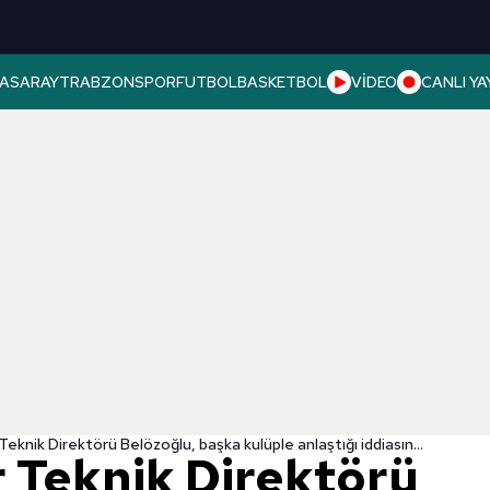
ASARAY
TRABZONSPOR
FUTBOL
BASKETBOL
VİDEO
CANLI YA
Antalyaspor Teknik Direktörü Belözoğlu, başka kulüple anlaştığı iddiasını yalanladı
 Teknik Direktörü