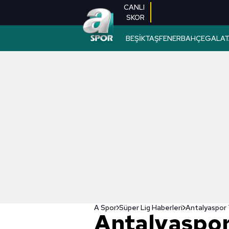
CANLI
SKOR
BEŞİKTAŞ
FENERBAHÇE
GALAT
A Spor
Süper Lig Haberleri
Antalyaspor