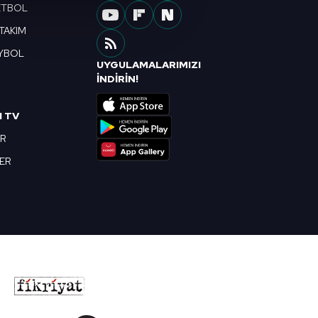
çerezler kullanılmaktadır. Bu
ETBOL
u hizmetlerinin sunulması
 TAKIM
i ve sizlere yönelik
YBOL
nılacaktır.
UYGULAMALARIMIZI
R
İNDİRİN!
kin detaylı bilgi için Ayarlar
I TV
OR
ak ve sitemizde ilgili
BER