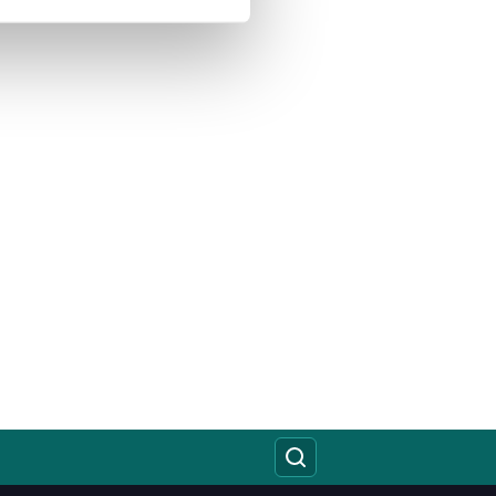
çerezler kullanılmaktadır. Bu
u hizmetlerinin sunulması
i ve sizlere yönelik
nılacaktır.
kin detaylı bilgi için Ayarlar
ak ve sitemizde ilgili