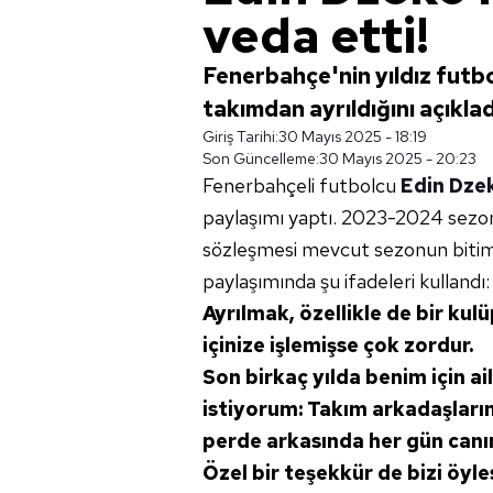
veda etti!
Fenerbahçe'nin yıldız futbo
takımdan ayrıldığını açıklad
Giriş Tarihi:
30 Mayıs 2025 - 18:19
Son Güncelleme:
30 Mayıs 2025 - 20:23
Fenerbahçeli futbolcu
Edin Dze
paylaşımı yaptı. 2023-2024 sezon
sözleşmesi mevcut sezonun bitimi
paylaşımında şu ifadeleri kullandı:
Ayrılmak, özellikle de bir kul
içinize işlemişse çok zordur.
Son birkaç yılda benim için a
istiyorum: Takım arkadaşlarım
perde arkasında her gün canını
Özel bir teşekkür de bizi öyl