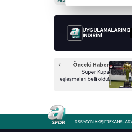
#EDIN DZEKO
#FENERBAHÇE
Sizlere daha iyi bir hizmet sun
çerezler vasıtasıyla çeşitli kiş
amacıyla kullanılmaktadır. Diğer
UYGULAMALARIMIZ
reklam/pazarlama faaliyetlerinin
İNDİRİN!
Çerezlere ilişkin tercihlerinizi 
butonuna tıklayabilir,
Çerez Bi
Önceki Haber
6698 sayılı Kişisel Verilerin 
Süper Kupa
mevzuata uygun olarak kullanılan
eşleşmeleri belli oldu!
RSS
YAYIN AKIŞI
FREKANSLAR