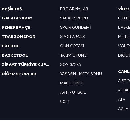
BEŞİKTAŞ
PROGRAMLAR
VIDE
GALATASARAY
SABAH SPORU
FUTB
FENERBAHÇE
SPOR GÜNDEMİ
BASK
TRABZONSPOR
SPOR AJANSI
MİLLİ
FUTBOL
GÜN ORTASI
VOLE
BASKETBOL
TAKIM OYUNU
DİĞE
ZİRAAT TÜRKİYE KUPASI
SON SAYFA
CANL
DİĞER SPORLAR
YAŞASIN HAFTA SONU
A SP
MAÇ GÜNÜ
A HA
ARTI FUTBOL
ATV
90+1
A2TV