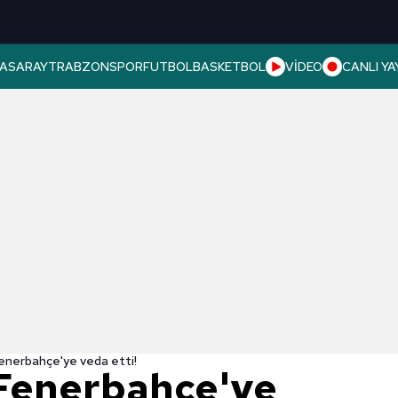
ASARAY
TRABZONSPOR
FUTBOL
BASKETBOL
VİDEO
CANLI YA
enerbahçe'ye veda etti!
Fenerbahçe'ye