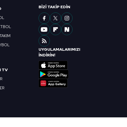
BIZI TAKIP EDIN
O
OL
ETBOL
 TAKIM
YBOL
UYGULAMALARIMIZI
R
İNDİRİN!
I TV
OR
BER