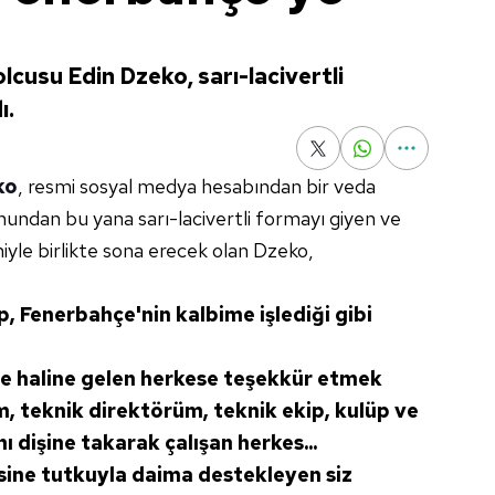
lcusu Edin Dzeko, sarı-lacivertli
ı.
ko
, resmi sosyal medya hesabından bir veda
undan bu yana sarı-lacivertli formayı giyen ve
yle birlikte sona erecek olan Dzeko,
üp, Fenerbahçe'nin kalbime işlediği gibi
ile haline gelen herkese teşekkür etmek
, teknik direktörüm, teknik ekip, kulüp ve
 dişine takarak çalışan herkes...
esine tutkuyla daima destekleyen siz