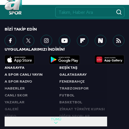
BIZI TAKIP EDIN
UYGULAMALARIMIZI İNDİRİN!
ANASAYFA
BEŞİKTAŞ
A SPOR CANLI YAYIN
GALATASARAY
A SPOR RADYO
FENERBAHÇE
HABERLER
TRABZONSPOR
CANLI SKOR
FUTBOL
YAZARLAR
BASKETBOL
GALERİ
ZİRAAT TÜRKİYE KUPASI
VİDEO
DİĞER SPORLAR
TÜMÜ