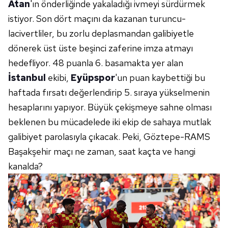
Atan
'ın önderliğinde yakaladığı ivmeyi sürdürmek
istiyor. Son dört maçını da kazanan turuncu-
lacivertliler, bu zorlu deplasmandan galibiyetle
dönerek üst üste beşinci zaferine imza atmayı
hedefliyor. 48 puanla 6. basamakta yer alan
İstanbul
ekibi,
Eyüpspor
'un puan kaybettiği bu
haftada fırsatı değerlendirip 5. sıraya yükselmenin
hesaplarını yapıyor. Büyük çekişmeye sahne olması
beklenen bu mücadelede iki ekip de sahaya mutlak
galibiyet parolasıyla çıkacak. Peki, Göztepe-RAMS
Başakşehir maçı ne zaman, saat kaçta ve hangi
kanalda?