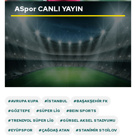
ASpor
CANLI YAYIN
#AVRUPA KUPA
#İSTANBUL
#BAŞAKŞEHIR FK
#GÖZTEPE
#SÜPER LIG
#BEIN SPORTS
#TRENDYOL SÜPER LIG
#GÜRSEL AKSEL STADYUMU
#EYÜPSPOR
#ÇAĞDAŞ ATAN
#STANIMIR STOILOV