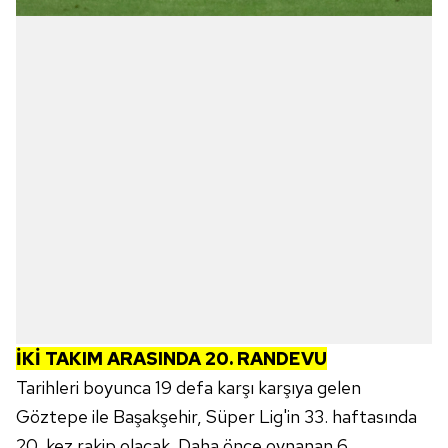
Çerezlere ilişkin tercihlerinizi aşağıda yer alan panel
vasıtasıyla belirleyebilirsiniz. Çerezlere ilişkin detaylı bilgi
için Ayarlar butonuna tıklayabilir,
Çerez Bilgilendirme
Metnimizi
ziyaret edebilirsiniz.
6698 sayılı Kişisel Verilerin Korunması Kanunu uyarınca
hazırlanmış Aydınlatma Metnimizi okumak ve sitemizde
ilgili mevzuata uygun olarak kullanılan çerezlerle ilgili bilgi
almak için lütfen
tıklayınız
.
İKİ TAKIM ARASINDA 20. RANDEVU
Tarihleri boyunca 19 defa karşı karşıya gelen
Göztepe ile Başakşehir, Süper Lig'in 33. haftasında
20. kez rakip olacak. Daha önce oynanan 6