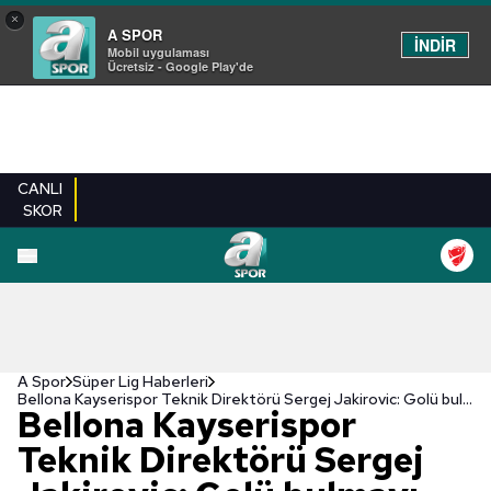
×
A SPOR
İNDİR
Mobil uygulaması
Ücretsiz - Google Play'de
CANLI
SKOR
A Spor
Süper Lig Haberleri
Bellona Kayserispor Teknik Direktörü Sergej Jakirovic: Golü bulmayı hak ettik
Bellona Kayserispor
Teknik Direktörü Sergej