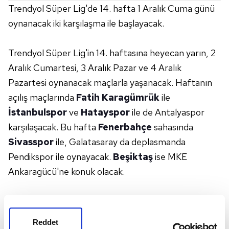
Trendyol Süper Lig'de 14. hafta 1 Aralık Cuma günü
oynanacak iki karşılaşma ile başlayacak.
Trendyol Süper Lig'in 14. haftasına heyecan yarın, 2
Aralık Cumartesi, 3 Aralık Pazar ve 4 Aralık
Pazartesi oynanacak maçlarla yaşanacak. Haftanın
açılış maçlarında
Fatih Karagümrük
ile
İstanbulspor
ve
Hatayspor
ile de Antalyaspor
karşılaşacak. Bu hafta
Fenerbahçe
sahasında
Sivasspor
ile, Galatasaray da deplasmanda
Pendikspor ile oynayacak.
Beşiktaş
ise MKE
Ankaragücü'ne konuk olacak.
Süper Lig'de 14. haftanın programı ve maçları
yönetecek hakemler şöyle:
Reddet