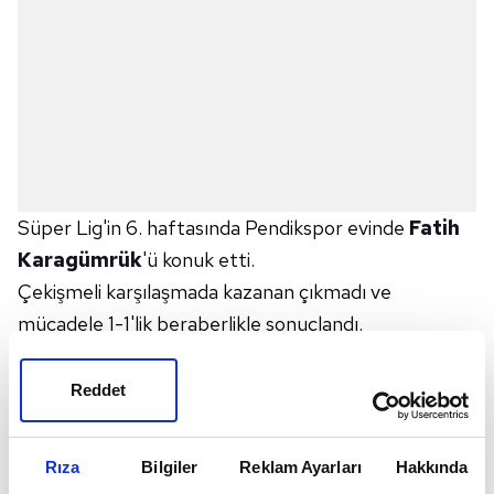
Süper Lig'in 6. haftasında Pendikspor evinde
Fatih
Karagümrük
'ü konuk etti.
Çekişmeli karşılaşmada kazanan çıkmadı ve
mücadele 1-1'lik beraberlikle sonuçlandı.
Pendikspor'un golünü 45+2. dakikada penaltıdan
Oscar Romero kaydetti.
Karagümrük
'ün sayısı ise
Reddet
90+1'de Valentin Eysseric'ten geldi.
Bu sonuçla Pendikspor 4 puanla 15. sırada yer aldı.
Rıza
Bilgiler
Reklam Ayarları
Hakkında
Karagümrük ise 6 puanla 11. sırada kaldı.