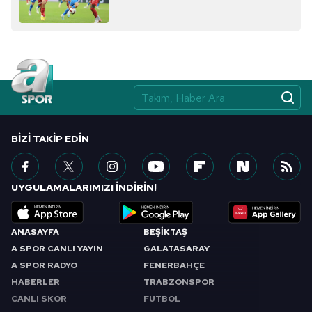
almak için lütfen
tıklayınız
.
BIZI TAKIP EDIN
UYGULAMALARIMIZI İNDİRİN!
ANASAYFA
BEŞİKTAŞ
A SPOR CANLI YAYIN
GALATASARAY
A SPOR RADYO
FENERBAHÇE
HABERLER
TRABZONSPOR
CANLI SKOR
FUTBOL