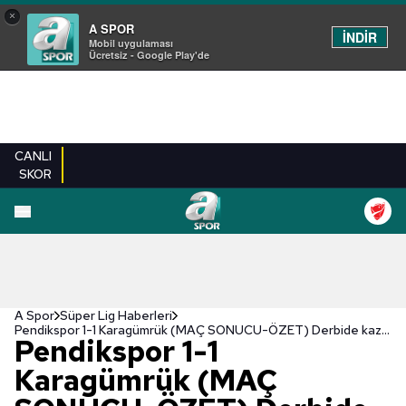
×
A SPOR
İNDİR
Mobil uygulaması
Ücretsiz - Google Play'de
CANLI
SKOR
A Spor
Süper Lig Haberleri
Pendikspor 1-1 Karagümrük (MAÇ SONUCU-ÖZET) Derbide kazanan çıkmadı!
Pendikspor 1-1
Karagümrük (MAÇ