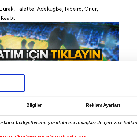
Burak, Falette, Adekugbe, Ribeiro, Onur,
 Kaabi.
ÇI NE ZAMAN, SAAT KAÇTA? HANGİ
lül Cumartesi günü saat 17.00'de başladı.
 SPORTS Connect'te canlı yayınlanıyor.
Bilgiler
Reklam Ayarları
AKAŞ HATAYSPOR
rlama faaliyetlerinin yürütülmesi amaçları ile çerezler kullan
I
yıcı ve cihazlarını tanımlayarak çalışırlar.