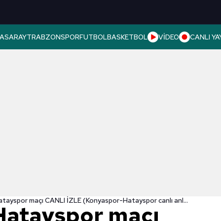
ASARAY
TRABZONSPOR
FUTBOL
BASKETBOL
VİDEO
CANLI YA
Konyaspor Hatayspor maçı CANLI İZLE (Konyaspor-Hatayspor canlı anlatım)
Hatayspor maçı