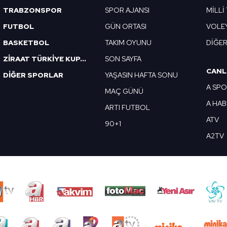
TRABZONSPOR
SPOR AJANSI
MİLLİ
FUTBOL
GÜN ORTASI
VOLE
BASKETBOL
TAKIM OYUNU
DİĞE
ZİRAAT TÜRKİYE KUPASI
SON SAYFA
CANL
DİĞER SPORLAR
YAŞASIN HAFTA SONU
A SP
MAÇ GÜNÜ
A HA
ARTI FUTBOL
ATV
90+1
A2TV