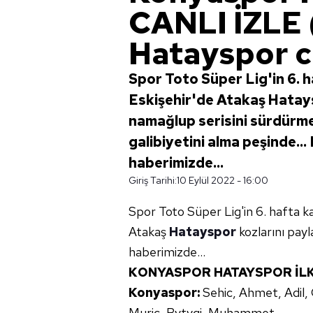
CANLI İZLE
Hatayspor c
Spor Toto Süper Lig'in 6.
Eskişehir'de Atakaş Hataysp
namağlup serisini sürdürmek
galibiyetini alma peşinde
haberimizde...
Giriş Tarihi:
10 Eylül 2022 - 16:00
Spor Toto Süper Lig'in 6. hafta
Atakaş
Hatayspor
kozlarını pa
haberimizde...
KONYASPOR HATAYSPOR İLK 
Konyaspor:
Sehic, Ahmet, Adil,
Muric, Bytyqi, Muhammet.