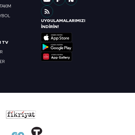
 TAKIM
YBOL
UYGULAMALARIMIZI
R
İNDİRİN!
I TV
OR
BER