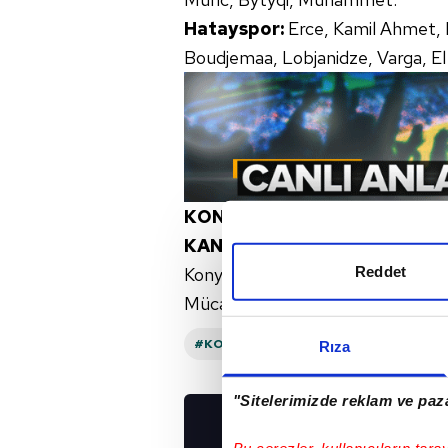
Hatayspor:
Erce, Kamil Ahmet, 
Boudjemaa, Lobjanidze, Varga, El
KONYASPOR - HATAYSPOR MA
KANALDA?
Reddet
Konyaspor - Hatayspor maçı 10 Ey
Mücadele beIN SPORTS 1 ve beIN
#KONYASPOR
#HATAYSPOR
#AT
Rıza
"Sitelerimizde reklam ve paza
UYGULAMALARIMIZ
Bu çerezler, kullanıcıların tara