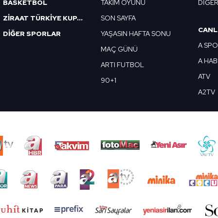
BASKETBOL
TAKIM OYUNU
DİĞE
ZİRAAT TÜRKİYE KUPASI
SON SAYFA
CANL
DİĞER SPORLAR
YAŞASIN HAFTA SONU
A SP
MAÇ GÜNÜ
A HA
ARTI FUTBOL
ATV
90+1
A2TV