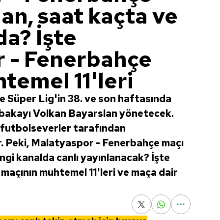
an, saat kaçta ve
da? İşte
 - Fenerbahçe
temel 11'leri
 Süper Lig'in 38. ve son haftasında
abakayı Volkan Bayarslan yönetecek.
ı futbolseverler tarafından
. Peki, Malatyaspor - Fenerbahçe maçı
ngi kanalda canlı yayınlanacak? İşte
açının muhtemel 11'leri ve maça dair