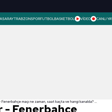
ASARAY
TRABZONSPOR
FUTBOL
BASKETBOL
VİDEO
CANLI YA
Malatyaspor - Fenerbahçe maçı ne zaman, saat kaçta ve hangi kanalda? İşte Malatyaspor - Fenerbahçe maçının muhtemel 11'leri
 - Fenerbahçe