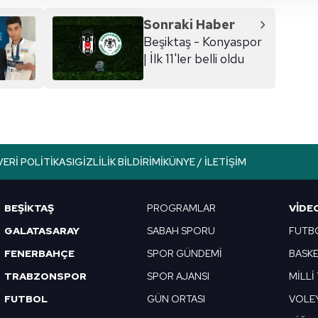
 çerezler, sitemizin daha işlevsel kılınması ve kişiselleştirilmes
 yapılması, amaçlarıyla sınırlı olarak açık rızanız dahilinde kulla
Sonraki Haber
Beşiktaş - Konyaspor
aşağıda yer alan panel vasıtasıyla belirleyebilirsiniz. Çerezlere iliş
| İlk 11'ler belli oldu
lgilendirme Metnimizi
ziyaret edebilirsiniz.
Korunması Kanunu uyarınca hazırlanmış Aydınlatma Metnimizi okum
 çerezlerle ilgili bilgi almak için lütfen
tıklayınız
.
VERI POLITIKASI
GIZLILIK BILDIRIMI
KÜNYE / İLETIŞIM
BEŞİKTAŞ
PROGRAMLAR
VIDE
GALATASARAY
SABAH SPORU
FUTB
FENERBAHÇE
SPOR GÜNDEMİ
BASK
TRABZONSPOR
SPOR AJANSI
MİLLİ
FUTBOL
GÜN ORTASI
VOLE