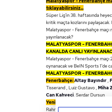
Malatyaspor - Fenerbahçe
m
tıklayabilirsiniz...
Süper Lig'in 38. haftasında hey
kritik maçta kozlarını paylaşacak. M
Malatyaspor - Fenerbahçe maçı ne
yayınlanacak?
MALATYASPOR - FENERBAH
KANALDA CANLI YAYINLANA
Malatyaspor - Fenerbahçe maçı 2
oynanacak ve BeIN Sports 1'de ca
MALATYASPOR - FENERBAH
Fenerbahçe:
Altay Bayındır
,
Tisserand , Luiz Gustavo ,
Miha 
Can Kahveci
, Serdar Dursun
Yeni Malatyaspor:
Abdulsamed,
Rahman, Mert, Haqi, Kerem.