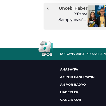
amacıyla kullanılmaktadır. Diğer
reklam/pazarlama faaliyetlerinin
Önceki Haber
Yüzme
Çerezlere ilişkin tercihlerinizi 
Şampiyonası'na
butonuna tıklayabilir,
Çerez Bi
Türkiye damgası!
6698 sayılı Kişisel Verilerin 
mevzuata uygun olarak kullanılan
RSS
YAYIN AKIŞI
FREKANSLAR
ANASAYFA
A SPOR CANLI YAYIN
A SPOR RADYO
HABERLER
CANLI SKOR