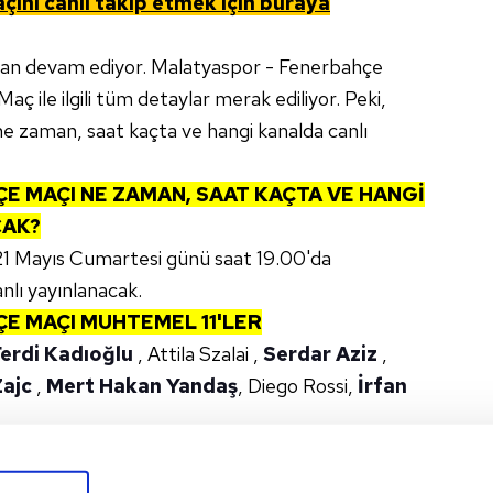
açını canlı takip etmek için buraya
ecan devam ediyor. Malatyaspor - Fenerbahçe
aç ile ilgili tüm detaylar merak ediliyor. Peki,
 zaman, saat kaçta ve hangi kanalda canlı
ÇE
MAÇI NE ZAMAN, SAAT KAÇTA VE HANGİ
CAK?
1 Mayıs Cumartesi günü saat 19.00'da
nlı yayınlanacak.
ÇE
MAÇI MUHTEMEL 11'LER
Ferdi Kadıoğlu
, Attila Szalai ,
Serdar Aziz
,
Zajc
,
Mert Hakan Yandaş
, Diego Rossi,
İrfan
 Hafez, Campi, Barış, Awuku, Berat, Atakan,