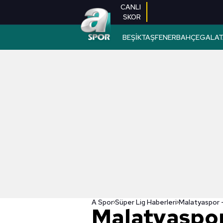
CANLI
SKOR
BEŞİKTAŞ
FENERBAHÇE
GALAT
A Spor
Süper Lig Haberleri
Malatyaspor