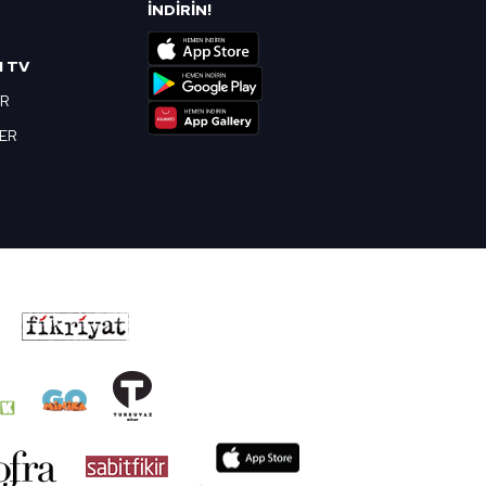
R
İNDİRİN!
I TV
OR
BER