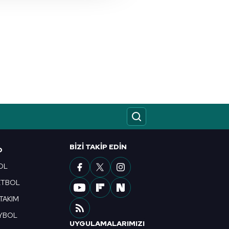
i ve sizlere yönelik
nılacaktır.
kin detaylı bilgi için Ayarlar
ak ve sitemizde ilgili
BIZI TAKIP EDIN
O
OL
ETBOL
 TAKIM
YBOL
UYGULAMALARIMIZI