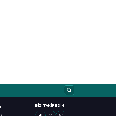
BIZI TAKIP EDIN
O
OL