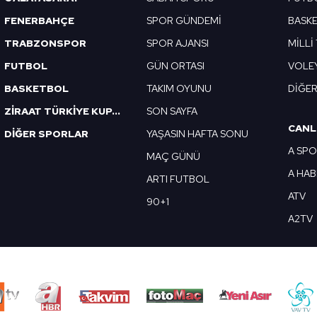
FENERBAHÇE
SPOR GÜNDEMİ
BASK
TRABZONSPOR
SPOR AJANSI
MİLLİ
FUTBOL
GÜN ORTASI
VOLE
BASKETBOL
TAKIM OYUNU
DİĞE
ZİRAAT TÜRKİYE KUPASI
SON SAYFA
CANL
DİĞER SPORLAR
YAŞASIN HAFTA SONU
A SP
MAÇ GÜNÜ
A HA
ARTI FUTBOL
ATV
90+1
A2TV