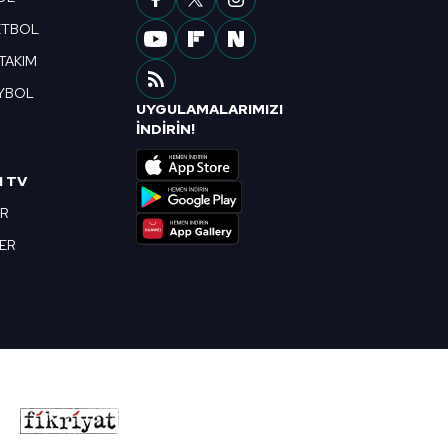
ETBOL
 TAKIM
YBOL
UYGULAMALARIMIZI
R
İNDİRİN!
I TV
OR
BER