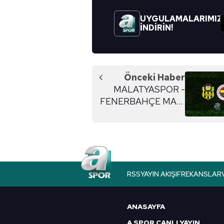
mevzuata uygun olarak kullanılan
UYGULAMALARIMIZ
İNDİRİN!
Önceki Haber
MALATYASPOR -
FENERBAHÇE MAÇI
İZLE | Malatyaspor -
Fenerbahçe maçı ne
zaman, saat kaçta ve
hangi kanalda canlı
yayınlanacak?
RSS
YAYIN AKIŞI
FREKANSLAR
ANASAYFA
A SPOR CANLI YAYIN