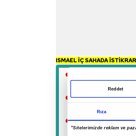
ISMAEL İÇ SAHADA İSTİKRAR
Valerien İsmael, 3 iç 
adam birer galibiyet, 
Reddet
İlk maçında Aytemiz 
Kasımpaşa'ya ise 3-0
Rıza
Ismael'in idare ettiği
"Sitelerimizde reklam ve paza
oynanan derbide ise 1