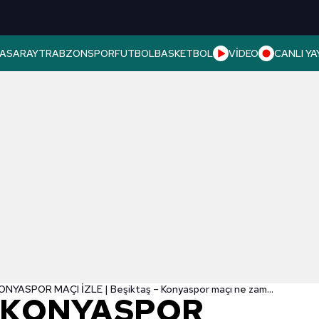
ASARAY
TRABZONSPOR
FUTBOL
BASKETBOL
VİDEO
CANLI YA
BEŞİKTAŞ – KONYASPOR MAÇI İZLE | Beşiktaş – Konyaspor maçı ne zaman, saat kaçta ve hangi kanalda canlı yayınlanacak?
– KONYASPOR