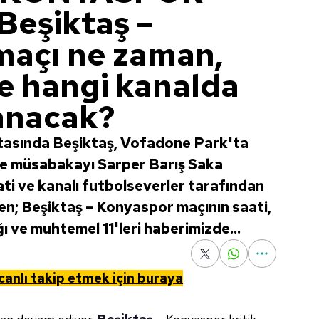
Beşiktaş –
maçı ne zaman,
ve hangi kanalda
lanacak?
ftasında Beşiktaş, Vofadone Park'ta
e müsabakayı Sarper Barış Saka
ti ve kanalı futbolseverler tarafından
n; Beşiktaş – Konyaspor maçının saati,
 ve muhtemel 11'leri haberimizde...
 canlı takip etmek için buraya