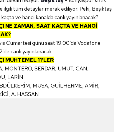
can devam ediyor.
Beşiktaş
– Konyaspor kritik
 ilgili tüm detaylar merak ediliyor. Peki, Beşiktaş
kaçta ve hangi kanalda canlı yayınlanacak?
ÇI NE ZAMAN, SAAT KAÇTA VE HANGİ
CAK?
yıs Cumartesi günü saat 19.00'da Vodafone
2'de canlı yayınlanacak.
ÇI MUHTEMEL 11'LER
A, MONTERO, SERDAR, UMUT, CAN,
U, LARİN
 ABDÜLKERİM, MUSA, GUİLHERME, AMİR,
İCİ, A. HASSAN