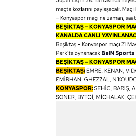
Süper Lig'in 38. haftasında heye
maçta kozlarını paylaşacak. Maç ile
– Konyaspor maçı ne zaman, saat 
BEŞİKTAŞ – KONYASPOR
MA
KANALDA CANLI YAYINLANA
Beşiktaş – Konyaspor maçı 21 Ma
Park'ta oynanacak
BeIN Sports
BEŞİKTAŞ – KONYASPOR
MA
BEŞİKTAŞ:
EMRE, KENAN, VİD
EMİRHAN, GHEZZAL, N'KOUDO
KONYASPOR:
SEHİC, BARIŞ,
SONER, BYTQİ, MİCHALAK, ÇEK