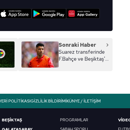
 çerezlerle ilgili bilgi almak için lütfen
tıklayınız
.
I
Sonraki Haber
Suarez transferinde
F.Bahçe ve Beşiktaş'a
kötü haber!
VERI POLITIKASI
GIZLILIK BILDIRIMI
KÜNYE / İLETIŞIM
BEŞİKTAŞ
PROGRAMLAR
VIDE
GALATASARAY
SABAH SPORU
FUTB