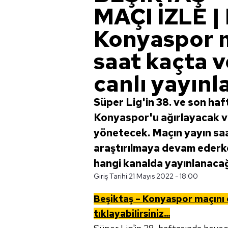
MAÇI İZLE | 
Konyaspor 
saat kaçta 
canlı yayın
Süper Lig'in 38. ve son ha
Konyaspor'u ağırlayacak v
yönetecek. Maçın yayın saa
araştırılmaya devam ederke
hangi kanalda yayınlanacağı
Giriş Tarihi:
21 Mayıs 2022 - 18:00
Beşiktaş – Konyaspor
m
açını
tıklayabilirsiniz...