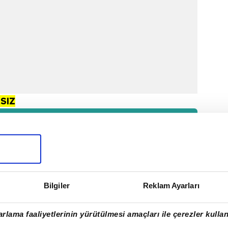
SIZ
saha maçına çıktı. Fransız teknik
beraberlik ve yenilgi aldı.
Alanyaspor'u 4-1 yenen Beşiktaş,
 mağlup oldu.
Bilgiler
Reklam Ayarları
 siyah-beyazlılar, Fenerbahçe ile
rlama faaliyetlerinin yürütülmesi amaçları ile çerezler kullan
-1 berabere kaldı.