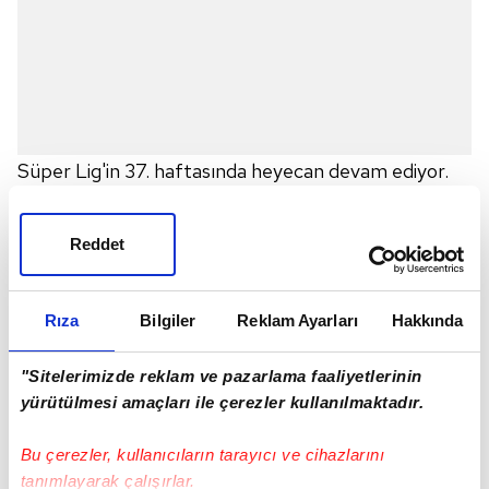
Süper Lig'in 37. haftasında heyecan devam ediyor.
Kayserispor
- Malatyaspor kritik maçta kozlarını
paylaşıyor. Maçın canlı anlatımına haberimizden
Reddet
ulaşabilirsiniz...
Rıza
Bilgiler
Reklam Ayarları
Hakkında
"Sitelerimizde reklam ve pazarlama faaliyetlerinin
KAYSERİSPOR - MALATYASPOR 11'LER:
yürütülmesi amaçları ile çerezler kullanılmaktadır.
Kayserispor:
Cenk, Kolovetsios, Uğur, İlhan, Yasir,
Gökhan, Emrah, İbrahim, Ramazan, Campanharo,
Bu çerezler, kullanıcıların tarayıcı ve cihazlarını
Mustafa
tanımlayarak çalışırlar.