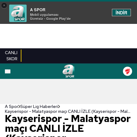
×
A SPOR
İNDİR
Mobil uygulaması
Ücretsiz - Google Play'de
CANLI
SKOR
A Spor
Süper Lig Haberleri
Kayserispor - Malatyaspor maçı CANLI İZLE (Kayserispor - Malatyaspor canlı anlatım)
Kayserispor - Malatyaspor
maçı CANLI İZLE