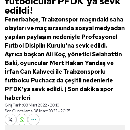
futbolcular PFDK'ya sevk
edildi!
Fenerbahçe, Trabzonspor maçındaki saha
olayları ve maç sırasında sosyal medyadan
yapılan paylaşım nedeniyle Profesyonel
Futbol Disiplin Kurulu'na sevk edildi.
Ayrıca başkan Ali Koç, yönetici Selahattin
Baki, oyuncular Mert Hakan Yandaş ve
İrfan Can Kahveci ile Trabzonsporlu
futbolcu Puchacz da çeşitli nedenlerle
PFDK’ya sevk edildi. | Son dakika spor
haberleri
Giriş Tarihi:
08 Mart 2022 - 20:10
Son Güncelleme:
08 Mart 2022 - 20:25