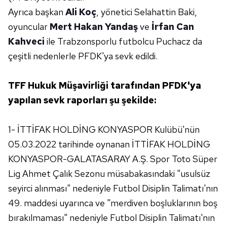
Ayrıca başkan
Ali Koç
, yönetici Selahattin Baki,
oyuncular
Mert Hakan Yandaş
ve
İrfan Can
Kahveci
ile Trabzonsporlu futbolcu Puchacz da
çeşitli nedenlerle PFDK'ya sevk edildi.
TFF Hukuk Müşavirliği tarafından PFDK'ya
yapılan sevk raporları şu şekilde:
1- İTTİFAK HOLDİNG KONYASPOR Kulübü'nün
05.03.2022 tarihinde oynanan İTTİFAK HOLDİNG
KONYASPOR-GALATASARAY A.Ş. Spor Toto Süper
Lig Ahmet Çalık Sezonu müsabakasındaki "usulsüz
seyirci alınması" nedeniyle Futbol Disiplin Talimatı'nın
49. maddesi uyarınca ve "merdiven boşluklarının boş
bırakılmaması" nedeniyle Futbol Disiplin Talimatı'nın