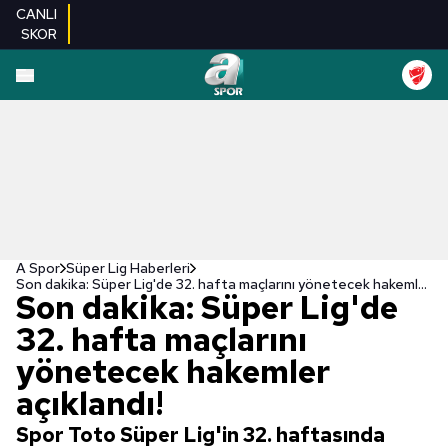
CANLI
SKOR
A Spor
Süper Lig Haberleri
Son dakika: Süper Lig'de 32. hafta maçlarını yönetecek hakemler açıklandı!
Son dakika: Süper Lig'de
32. hafta maçlarını
yönetecek hakemler
açıklandı!
Spor Toto Süper Lig'in 32. haftasında