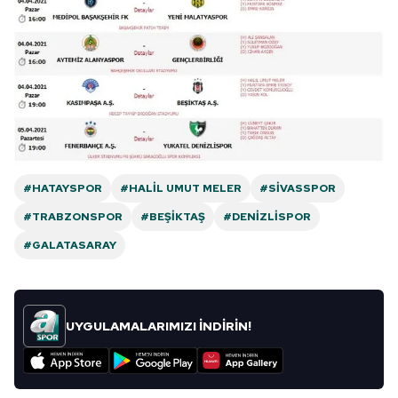
6698 sayılı Kişisel Verilerin Korunması Kanunu uyarınca
hazırlanmış Aydınlatma Metnimizi okumak ve sitemizde
ilgili mevzuata uygun olarak kullanılan çerezlerle ilgili bilgi
almak için lütfen
tıklayınız
.
#HATAYSPOR
#HALIL UMUT MELER
#SIVASSPOR
#TRABZONSPOR
#BEŞIKTAŞ
#DENIZLISPOR
#GALATASARAY
UYGULAMALARIMIZI İNDİRİN!