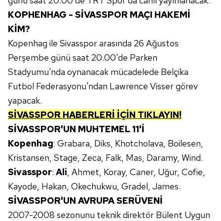
günü saat 20:00'de TRT Spor'da canlı yayınlanacak.
KOPHENHAG - SİVASSPOR MAÇI HAKEMİ
KİM?
Kopenhag ile Sivasspor arasında 26 Ağustos
Perşembe günü saat 20.00'de Parken
Stadyumu'nda oynanacak mücadelede Belçika
Futbol Federasyonu'ndan Lawrence Visser görev
yapacak.
SİVASSPOR HABERLERİ İÇİN TIKLAYIN!
SİVASSPOR'UN MUHTEMEL 11'İ
Kopenhag
: Grabara, Diks, Khotcholava, Boilesen,
Kristansen, Stage, Zeca, Falk, Mas, Daramy, Wind.
Sivasspor
:
Ali
, Ahmet, Koray, Caner, Uğur, Cofie,
Kayode, Hakan, Okechukwu, Gradel, James.
SİVASSPOR'UN AVRUPA SERÜVENİ
2007-2008 sezonunu teknik direktör Bülent Uygun