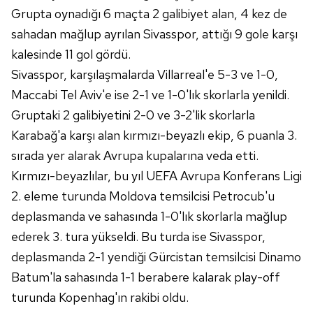
Grupta oynadığı 6 maçta 2 galibiyet alan, 4 kez de
Çerezlere ilişkin tercihlerinizi aşağıda yer alan panel
vasıtasıyla belirleyebilirsiniz. Çerezlere ilişkin detaylı bilgi
sahadan mağlup ayrılan Sivasspor, attığı 9 gole karşı
için Ayarlar butonuna tıklayabilir,
Çerez Bilgilendirme
kalesinde 11 gol gördü.
Metnimizi
ziyaret edebilirsiniz.
Sivasspor, karşılaşmalarda Villarreal'e 5-3 ve 1-0,
Maccabi Tel Aviv'e ise 2-1 ve 1-0'lık skorlarla yenildi.
6698 sayılı Kişisel Verilerin Korunması Kanunu uyarınca
Gruptaki 2 galibiyetini 2-0 ve 3-2'lik skorlarla
hazırlanmış Aydınlatma Metnimizi okumak ve sitemizde
ilgili mevzuata uygun olarak kullanılan çerezlerle ilgili bilgi
Karabağ'a karşı alan kırmızı-beyazlı ekip, 6 puanla 3.
almak için lütfen
tıklayınız
.
sırada yer alarak Avrupa kupalarına veda etti.
Kırmızı-beyazlılar, bu yıl UEFA Avrupa Konferans Ligi
2. eleme turunda Moldova temsilcisi Petrocub'u
deplasmanda ve sahasında 1-0'lık skorlarla mağlup
ederek 3. tura yükseldi. Bu turda ise Sivasspor,
deplasmanda 2-1 yendiği Gürcistan temsilcisi Dinamo
Batum'la sahasında 1-1 berabere kalarak play-off
turunda Kopenhag'ın rakibi oldu.