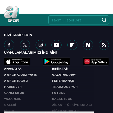
BIZI TAKIP EDIN
UYGULAMALARIMIZI İNDİRİN!
ANASAYFA
BEŞİKTAŞ
A SPOR CANLI YAYIN
GALATASARAY
A SPOR RADYO
FENERBAHÇE
HABERLER
TRABZONSPOR
CANLI SKOR
FUTBOL
YAZARLAR
BASKETBOL
GALERİ
ZİRAAT TÜRKİYE KUPASI
VİDEO
DİĞER SPORLAR