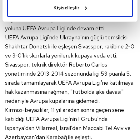
Belçika'nın Anderlecht takımına deplasmanda 5-0
olduğunu ve sizlere en iyi içerikleri sunabilmek adına
Kişiselleştir
yenildi. Sivas'taki rövanş maçını 3-1 kazanmasına
elimizden gelen çabayı gösterdiğimizi ve bu noktada,
rağmen kırmızı-beyazlı ekip, bu kulvardan elenerek
reklamların maliyetlerimizi karşılamak noktasında tek gelir
kalemimiz olduğunu sizlere hatırlatmak isteriz.
yoluna UEFA Avrupa Ligi'nde devam etti.
UEFA Avrupa Ligi'nde Ukrayna'nın güçlü temsilcisi
Her halükârda, kullanıcılar, bu çerezlere izin vermedikleri
Shakhtar Donetsk ile eşleşen Sivasspor, rakibine 2-0
takdirde, kullanıcılara hedefli reklamlar
ve 3-0'lık skorlarla yenilerek kupaya veda etti.
gösterilmeyecektir."
Sivasspor, teknik direktör Roberto Carlos
Sizlere daha iyi bir hizmet sunabilmek için İnternet
yönetiminde 2013-2014 sezonunda ligi 53 puanla 5.
Sitemizde kendimize ve üçüncü kişilere ait çerezler
sırada tamamlayarak UEFA Avrupa Ligi'ne katılmaya
kullanılmaktadır. Bu çerezler vasıtasıyla çeşitli kişisel
hak kazanmasına rağmen, "futbolda şike davası"
verileriniz işlenmekte olup gerekli olan çerezler bilgi
nedeniyle Avrupa kupalarına gidemedi.
toplumu hizmetlerinin sunulması amacıyla
kullanılmaktadır. Diğer çerezler, sitemizin daha işlevsel
Kırmızı-beyazlılar, 11 yıl aradan sonra geçen sene
kılınması ve kişiselleştirilmesi ve sizlere yönelik
katıldığı UEFA Avrupa Ligi'nin I Grubu'nda
reklam/pazarlama faaliyetlerinin yapılması, amaçlarıyla
İspanya'dan Villarreal, İsrail'den Maccabi Tel Aviv ve
sınırlı olarak açık rızanız dahilinde kullanılacaktır.
Azerbaycan'dan Karabağ ile eşleşti.