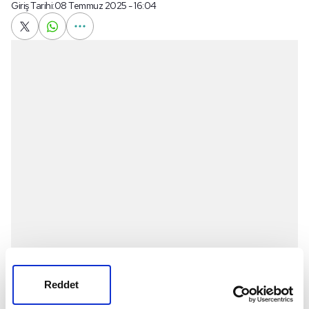
Giriş Tarihi:
08 Temmuz 2025 - 16:04
Kırmızı-beyazlılar, teknik direktör
Thomas Reis
Reddet
yönetiminde Nuri Asan Tesisleri'nde antrenman