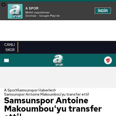
×
A SPOR
İNDİR
Mobil uygulaması
Ücretsiz - Google Play'de
CANLI
SKOR
A Spor
Samsunspor Haberleri
Samsunspor Antoine Makoumbou'yu transfer etti!
Samsunspor Antoine
Makoumbou'yu transfer