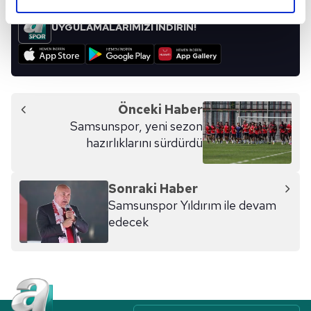
elimizden gelen çabayı gösterdiğimizi ve bu noktada,
reklamların maliyetlerimizi karşılamak noktasında tek gelir
UYGULAMALARIMIZI İNDİRİN!
kalemimiz olduğunu sizlere hatırlatmak isteriz.
Her halükârda, kullanıcılar, bu çerezlere izin vermedikleri
takdirde, kullanıcılara hedefli reklamlar
gösterilmeyecektir."
Önceki Haber
Samsunspor, yeni sezon
Sizlere daha iyi bir hizmet sunabilmek için İnternet
hazırlıklarını sürdürdü
Sitemizde kendimize ve üçüncü kişilere ait çerezler
kullanılmaktadır. Bu çerezler vasıtasıyla çeşitli kişisel
verileriniz işlenmekte olup gerekli olan çerezler bilgi
Sonraki Haber
toplumu hizmetlerinin sunulması amacıyla
Samsunspor Yıldırım ile devam
kullanılmaktadır. Diğer çerezler, sitemizin daha işlevsel
edecek
kılınması ve kişiselleştirilmesi ve sizlere yönelik
reklam/pazarlama faaliyetlerinin yapılması, amaçlarıyla
sınırlı olarak açık rızanız dahilinde kullanılacaktır.
Çerezlere ilişkin tercihlerinizi aşağıda yer alan panel