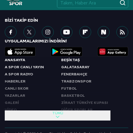
vasıtasıyla belirleyebilirsiniz. Çerezlere ilişkin detaylı bilgi
için Ayarlar butonuna tıklayabilir,
Çerez Bilgilendirme
Metnimizi
ziyaret edebilirsiniz.
BIZI TAKIP EDIN
6698 sayılı Kişisel Verilerin Korunması Kanunu uyarınca
hazırlanmış Aydınlatma Metnimizi okumak ve sitemizde
UYGULAMALARIMIZI İNDİRİN!
ilgili mevzuata uygun olarak kullanılan çerezlerle ilgili bilgi
almak için lütfen
tıklayınız
.
ANASAYFA
BEŞİKTAŞ
A SPOR CANLI YAYIN
GALATASARAY
A SPOR RADYO
FENERBAHÇE
HABERLER
TRABZONSPOR
CANLI SKOR
FUTBOL
YAZARLAR
BASKETBOL
GALERİ
ZİRAAT TÜRKİYE KUPASI
VİDEO
DİĞER SPORLAR
TÜMÜ
PROGRAMLAR
VIDEO
SABAH SPORU
FUTBOL