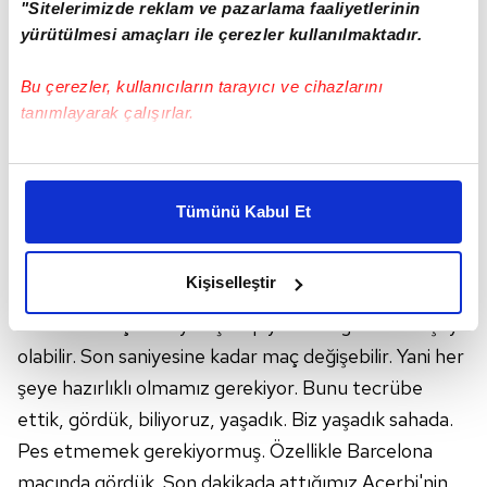
"Sitelerimizde reklam ve pazarlama faaliyetlerinin
yürütülmesi amaçları ile çerezler kullanılmaktadır.
Bu çerezler, kullanıcıların tarayıcı ve cihazlarını
tanımlayarak çalışırlar.
Bu çerezlere izin vermeniz halinde sizlere özel
kişiselleştirilmiş reklamlar sunabilir, sayfalarımızda sizlere
Tümünü Kabul Et
daha iyi reklam deneyimi yaşatabiliriz. Bunu yaparken
amacımızın size daha iyi bir reklam deneyimi sunmak
olduğunu ve sizlere en iyi içerikleri sunabilmek adına
Kişiselleştir
elimizden gelen çabayı gösterdiğimizi ve bu noktada,
"Bu tarz maçlar böyle. Şampiyonlar Ligi'nde her şey
reklamların maliyetlerimizi karşılamak noktasında tek gelir
kalemimiz olduğunu sizlere hatırlatmak isteriz.
olabilir. Son saniyesine kadar maç değişebilir. Yani her
şeye hazırlıklı olmamız gerekiyor. Bunu tecrübe
Her halükârda, kullanıcılar, bu çerezlere izin vermedikleri
ettik, gördük, biliyoruz, yaşadık. Biz yaşadık sahada.
takdirde, kullanıcılara hedefli reklamlar
Pes etmemek gerekiyormuş. Özellikle Barcelona
gösterilmeyecektir."
maçında gördük. Son dakikada attığımız Acerbi'nin