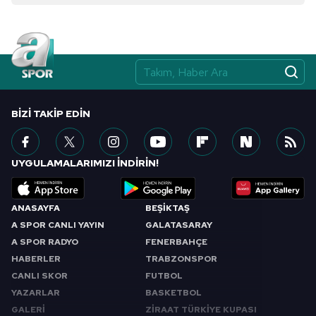
BIZI TAKIP EDIN
UYGULAMALARIMIZI İNDİRİN!
ANASAYFA
BEŞİKTAŞ
A SPOR CANLI YAYIN
GALATASARAY
A SPOR RADYO
FENERBAHÇE
HABERLER
TRABZONSPOR
CANLI SKOR
FUTBOL
YAZARLAR
BASKETBOL
GALERİ
ZİRAAT TÜRKİYE KUPASI