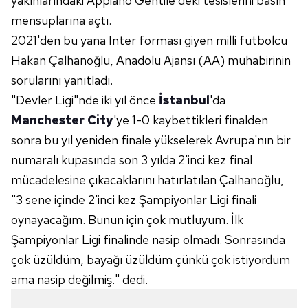
yakınlarındaki Appiano Gentile'deki tesislerini basın
mensuplarına açtı.
2021'den bu yana Inter forması giyen milli futbolcu
Hakan Çalhanoğlu, Anadolu Ajansı (AA) muhabirinin
sorularını yanıtladı.
"Devler Ligi"nde iki yıl önce
İstanbul
'da
Manchester City
'ye 1-0 kaybettikleri finalden
sonra bu yıl yeniden finale yükselerek Avrupa'nın bir
numaralı kupasında son 3 yılda 2'inci kez final
mücadelesine çıkacaklarını hatırlatılan Çalhanoğlu,
"3 sene içinde 2'inci kez Şampiyonlar Ligi finali
oynayacağım. Bunun için çok mutluyum. İlk
Şampiyonlar Ligi finalinde nasip olmadı. Sonrasında
çok üzüldüm, bayağı üzüldüm çünkü çok istiyordum
ama nasip değilmiş." dedi.