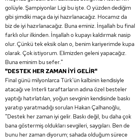
Sizlere daha iyi bir hizmet sunabilmek için İnternet
golüyle. Şampiyonlar Ligi bu işte. O yüzden dediğim
Sitemizde kendimize ve üçüncü kişilere ait çerezler
gibi şimdiki maça da iyi hazırlanacağız. Hocamız da
kullanılmaktadır. Bu çerezler vasıtasıyla çeşitli kişisel
biz de iyi hazırlanacağız. Buna eminiz. İnşallah bu final
verileriniz işlenmekte olup gerekli olan çerezler bilgi
farklı olur ilkinden. İnşallah o kupayı kaldırmak nasip
toplumu hizmetlerinin sunulması amacıyla
kullanılmaktadır. Diğer çerezler, sitemizin daha işlevsel
olur. Çünkü tek eksik olan o, benim kariyerimde kupa
kılınması ve kişiselleştirilmesi ve sizlere yönelik
olarak. Çok istiyorum. Elimizden geleni yapacağız.
reklam/pazarlama faaliyetlerinin yapılması, amaçlarıyla
Buna eminim bu sefer."
sınırlı olarak açık rızanız dahilinde kullanılacaktır.
"DESTEK HER ZAMAN İYİ GELİR"
Final günü milyonlarca Türk'ün kalbinin kendisiyle
Çerezlere ilişkin tercihlerinizi aşağıda yer alan panel
vasıtasıyla belirleyebilirsiniz. Çerezlere ilişkin detaylı bilgi
atacağı ve Interli taraftarların adına özel besteler
için Ayarlar butonuna tıklayabilir,
Çerez Bilgilendirme
yaptığı hatırlatılan, yoğun sevginin kendisinde baskı
Metnimizi
ziyaret edebilirsiniz.
yaratıp yaratmadığı sorulan Hakan Çalhanoğlu,
"Destek her zaman iyi gelir. Baskı değil, bu daha çok
6698 sayılı Kişisel Verilerin Korunması Kanunu uyarınca
bana göstermiş oldukları sevgileri, saygıları. Ben de
hazırlanmış Aydınlatma Metnimizi okumak ve sitemizde
ilgili mevzuata uygun olarak kullanılan çerezlerle ilgili bilgi
bunu her zaman diyorum; sahada olduğum sürece
almak için lütfen
tıklayınız
.