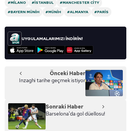
#MILANO
#İSTANBUL
#MANCHESTER CITY
#BAYERN MÜNIH
#MÜNIH
#ALMANYA
#PARIS
UYGULAMALARIMIZI İNDİRİN!
Önceki Haber
Inzaghi tarihe geçmek istiyor
Sonraki Haber
Barselona'da gol düellosu!