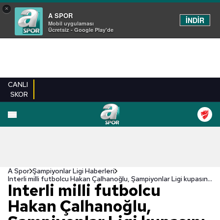
×
A SPOR
İNDİR
Mobil uygulaması
Ücretsiz - Google Play'de
CANLI
SKOR
A Spor
Şampiyonlar Ligi Haberleri
Interli milli futbolcu Hakan Çalhanoğlu, Şampiyonlar Ligi kupasını çok istiyor
Interli milli futbolcu
Hakan Çalhanoğlu,