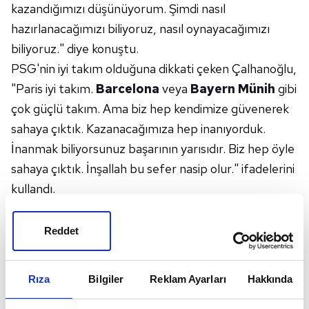
kazandığımızı düşünüyorum. Şimdi nasıl
hazırlanacağımızı biliyoruz, nasıl oynayacağımızı
biliyoruz." diye konuştu.
PSG'nin iyi takım olduğuna dikkati çeken Çalhanoğlu,
"Paris iyi takım.
Barcelona
veya
Bayern Münih
gibi
çok güçlü takım. Ama biz hep kendimize güvenerek
sahaya çıktık. Kazanacağımıza hep inanıyorduk.
İnanmak biliyorsunuz başarının yarısıdır. Biz hep öyle
sahaya çıktık. İnşallah bu sefer nasip olur." ifadelerini
kullandı.
Milli futbolcu, finale kadar özellikle Barcelona ile çok
zorlu mücadeleler yaşadıkları, bunun kendileri için
Reddet
yıpratıcı olup olmadığı yönündeki soruya şu yanıtı
verdi:
Rıza
Bilgiler
Reklam Ayarları
Hakkında