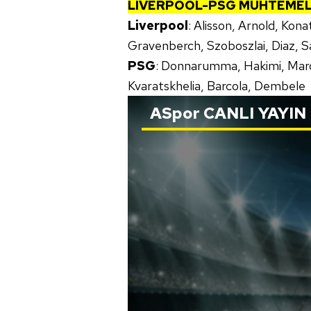
LIVERPOOL-PSG MUHTEMEL 
mevzuata uygun olarak kullanılan
Liverpool
: Alisson, Arnold, Kona
Gravenberch, Szoboszlai, Diaz, 
PSG
: Donnarumma, Hakimi, Marq
Kvaratskhelia, Barcola, Dembele
ASpor
CANLI YAYIN