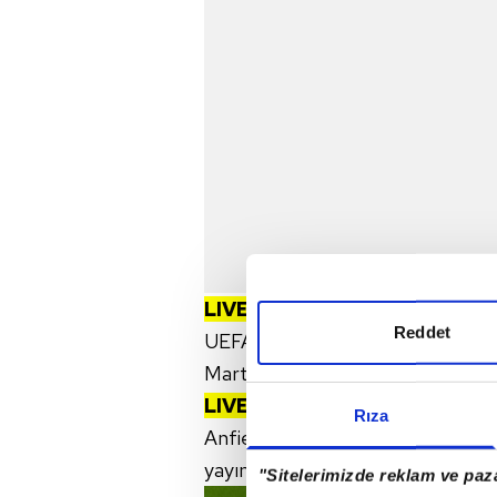
LIVERPOOL-PSG MAÇI NE Z
Reddet
UEFA Şampiyonlar Ligi son 16 tu
Mart Salı günü saat 23.00'te baş
LIVERPOOL-PSG MAÇI HANG
Rıza
Anfield'da oynanacak Liverpool-P
yayınlanacak.
"Sitelerimizde reklam ve paza