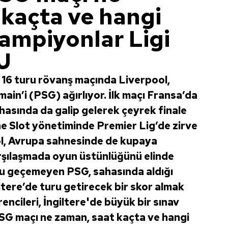
 kaçta ve hangi
Şampiyonlar Ligi
U
16 turu rövanş maçında Liverpool,
ain’i (PSG) ağırlıyor. İlk maçı Fransa’da
ahasında da galip gelerek çeyrek finale
ne Slot yönetiminde Premier Lig’de zirve
l, Avrupa sahnesinde de kupaya
arşılaşmada oyun üstünlüğünü elinde
u geçemeyen PSG, sahasında aldığı
ltere’de turu getirecek bir skor almak
rencileri, İngiltere'de büyük bir sınav
SG maçı ne zaman, saat kaçta ve hangi