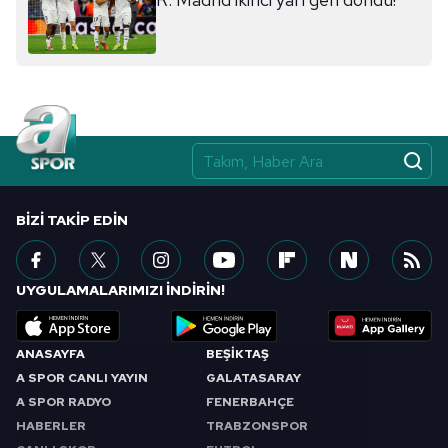
ilgili mevzuata uygun olarak kullanılan çerezlerle ilgili bilgi
almak için lütfen
tıklayınız
.
BIZI TAKIP EDIN
UYGULAMALARIMIZI İNDİRİN!
ANASAYFA
BEŞİKTAŞ
A SPOR CANLI YAYIN
GALATASARAY
A SPOR RADYO
FENERBAHÇE
HABERLER
TRABZONSPOR