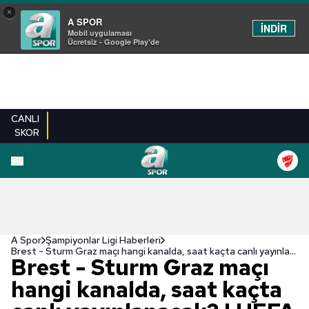
×
A SPOR
İNDİR
Mobil uygulaması
Ücretsiz - Google Play'de
CANLI
SKOR
A Spor
Şampiyonlar Ligi Haberleri
Brest - Sturm Graz maçı hangi kanalda, saat kaçta canlı yayınlanacak? | UEFA Şampiyonlar Ligi
Brest - Sturm Graz maçı
hangi kanalda, saat kaçta