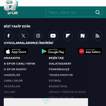
BIZI TAKIP EDIN
UYGULAMALARIMIZI İNDİRİN!
ANASAYFA
BEŞİKTAŞ
A SPOR CANLI YAYIN
GALATASARAY
A SPOR RADYO
FENERBAHÇE
HABERLER
TRABZONSPOR
CANLI SKOR
FUTBOL
YAZARLAR
BASKETBOL
GALERİ
ZİRAAT TÜRKİYE KUPASI
VİDEO
DİĞER SPORLAR
TÜMÜ