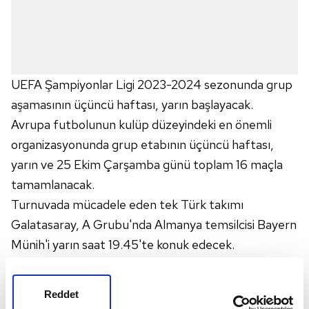
UEFA Şampiyonlar Ligi 2023-2024 sezonunda grup
aşamasının üçüncü haftası, yarın başlayacak.
Avrupa futbolunun kulüp düzeyindeki en önemli
organizasyonunda grup etabının üçüncü haftası,
yarın ve 25 Ekim Çarşamba günü toplam 16 maçla
tamamlanacak.
Turnuvada mücadele eden tek Türk takımı
Galatasaray, A Grubu'nda Almanya temsilcisi Bayern
Münih'i yarın saat 19.45'te konuk edecek.
Son kez mevcut formatla düzenlenecek
turnuvada, üçüncü hafta maçlarının programı
Reddet
şöyle: