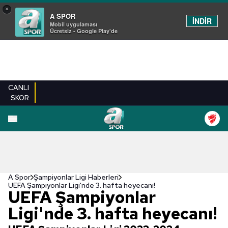
×
A SPOR
İNDİR
Mobil uygulaması
Ücretsiz - Google Play'de
CANLI
SKOR
A Spor
Şampiyonlar Ligi Haberleri
UEFA Şampiyonlar Ligi'nde 3. hafta heyecanı!
UEFA Şampiyonlar
Ligi'nde 3. hafta heyecanı!