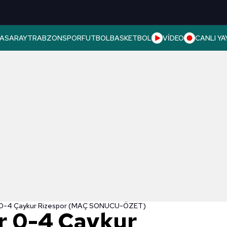
ASARAY
TRABZONSPOR
FUTBOL
BASKETBOL
VİDEO
CANLI YA
r 0-4 Çaykur Rizespor (MAÇ SONUCU-ÖZET)
r 0-4 Çaykur