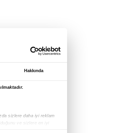
Hakkında
ılmaktadır.
ızda sizlere daha iyi reklam
duğunu ve sizlere en iyi
liyetlerimizi karşılamak