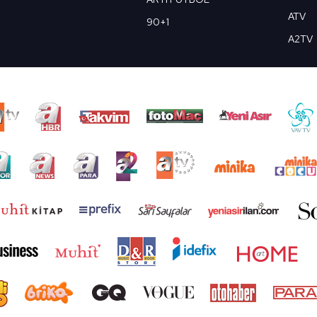
ATV
90+1
A2TV