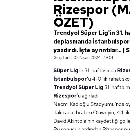
Rizespor (
ÖZET)
Trendyol Süper Lig'in 31. 
deplasmanda İstanbulspor'
yazdırdı. İşte ayrıntılar... 
Giriş Tarihi:
02 Nisan 2024 - 19:01
Süper Lig
'in 31. haftasında
Rize
İstanbulspor
'u 4-0'lık rahat sko
Trendyol Süper Lig
31. hafta 
Rizespor
'u ağırladı.
Necmi Kadıoğlu Stadyumu'nda oyn
dakikada Ibrahim Olawoyin, 44. il
David Akintola'nın kaydettiği gol
Bu sonucun ardından Rizespor puanı