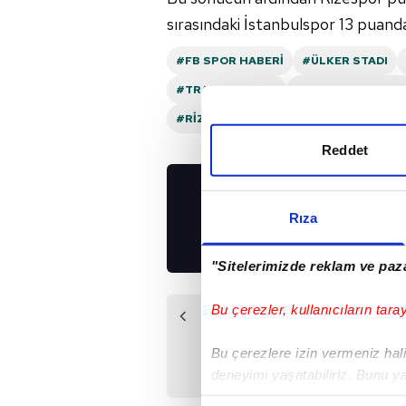
sırasındaki İstanbulspor 13 puanda
#FB SPOR HABERI
#ÜLKER STADI
#TRABZONSPOR
#PROFESYONEL FU
#RIZESPOR
#TRENDYOL SÜPER LIG
Reddet
UYGULAMALARIMIZ
Rıza
İNDİRİN!
"Sitelerimizde reklam ve paza
Bu çerezler, kullanıcıların tara
Önceki Haber
Varesanovic
Bu çerezlere izin vermeniz halin
hedeflerini açıkladı!
deneyimi yaşatabiliriz. Bunu y
içerikleri sunabilmek adına el