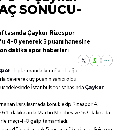
MAÇ SONUCU-
haftasında Çaykur Rizespor
u 4-0 yenerek 3 puanı hanesine
| Son dakika spor haberleri
spor
deplasmanda konuğu olduğu
rla devirerek üç puanın sahibi oldu.
mücadelesinde İstanbulspor sahasında
Çaykur
anan karşılaşmada konuk ekip Rizespor 4.
e 64. dakikalarda Martin Minchev ve 90. dakikada
lerle maçı 4-0 galip tamamladı.
nı 45'e çıkararak 5. sıraya yükselirken, ligin son