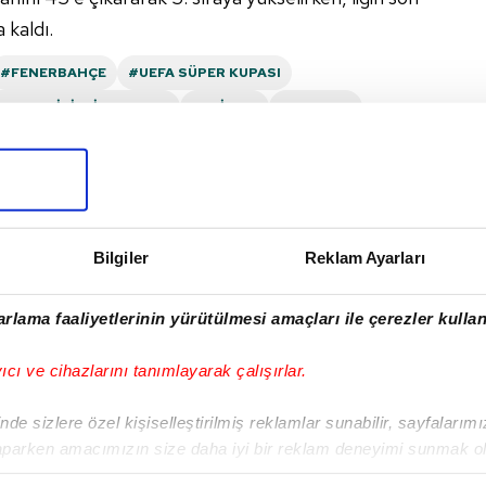
 kaldı.
#FENERBAHÇE
#UEFA SÜPER KUPASI
TBOL DISIPLIN KURULU
#ALI KOÇ
#F BAHÇE
#İSTANBULSPOR
#ÇAYKUR RIZESPOR
#SÜPER LIG
I
Bilgiler
Reklam Ayarları
rlama faaliyetlerinin yürütülmesi amaçları ile çerezler kullan
yıcı ve cihazlarını tanımlayarak çalışırlar.
Sonraki Haber
İlhan Palut: Çok
de sizlere özel kişiselleştirilmiş reklamlar sunabilir, sayfalarım
değerli bir galibiyet
aparken amacımızın size daha iyi bir reklam deneyimi sunmak ol
aldık!
imizden gelen çabayı gösterdiğimizi ve bu noktada, reklamların ma