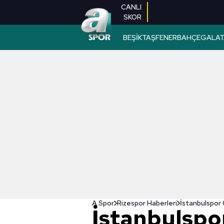
CANLI
SKOR
BEŞİKTAŞ
FENERBAHÇE
GALAT
A Spor
Rizespor Haberleri
İstanbulspo
İstanbulspo