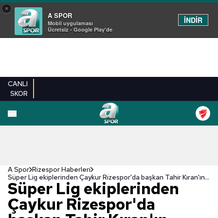
×
A SPOR
İNDİR
Mobil uygulaması
Ücretsiz - Google Play'de
CANLI
SKOR
A Spor
Rizespor Haberleri
Süper Lig ekiplerinden Çaykur Rizespor'da başkan Tahir Kıran'ın corona virüsü testi pozitif çıktı!
Süper Lig ekiplerinden
Çaykur Rizespor'da