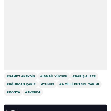
#SAMET AKAYDIN
#İSMAIL YÜKSEK
#BARIŞ ALPER
#UĞURCAN ÇAKIR
#YUNUS
#A MILLI FUTBOL TAKIMI
#KONYA
#AVRUPA