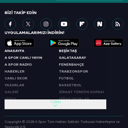
BIZI TAKIP EDIN
UYGULAMALARIMIZI İNDİRİN!
ANASAYFA
BEŞİKTAŞ
A SPOR CANLI YAYIN
GALATASARAY
A SPOR RADYO
FENERBAHÇE
HABERLER
TRABZONSPOR
CANLI SKOR
FUTBOL
YAZARLAR
BASKETBOL
GALERİ
ZİRAAT TÜRKİYE KUPASI
VİDEO
DİĞER SPORLAR
TÜMÜ
PROGRAMLAR
VIDEO
SABAH SPORU
FUTBOL
Copyright © 2026 A Spor. Tüm Hakları Saklıdır. Turkuvaz Haberleşme ve
SPOR GÜNDEMİ
BASKETBOL
Yayıncılık A.Ş.