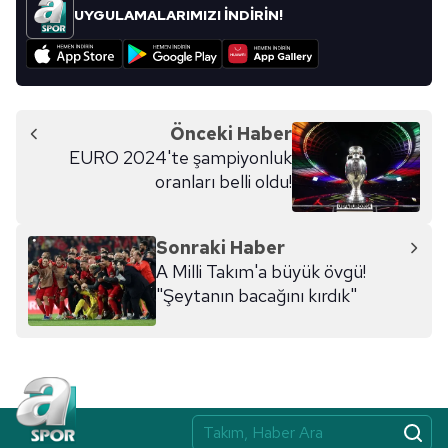
UYGULAMALARIMIZI İNDİRİN!
Önceki Haber
EURO 2024'te şampiyonluk
oranları belli oldu!
Sonraki Haber
A Milli Takım'a büyük övgü!
"Şeytanın bacağını kırdık"