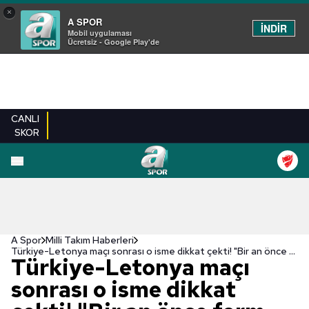
×
A SPOR
İNDİR
Mobil uygulaması
Ücretsiz - Google Play'de
CANLI
SKOR
A Spor
Milli Takım Haberleri
Türkiye-Letonya maçı sonrası o isme dikkat çekti! "Bir an önce form tutmalı"
Türkiye-Letonya maçı
sonrası o isme dikkat