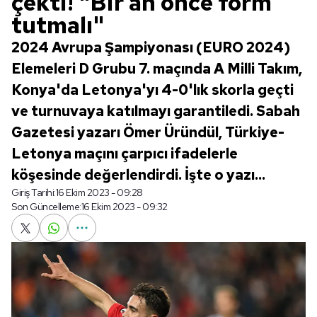
çekti! "Bir an önce form
tutmalı"
2024 Avrupa Şampiyonası (EURO 2024)
Elemeleri D Grubu 7. maçında A Milli Takım,
Konya'da Letonya'yı 4-0'lık skorla geçti
ve turnuvaya katılmayı garantiledi. Sabah
Gazetesi yazarı Ömer Üründül, Türkiye-
Letonya maçını çarpıcı ifadelerle
köşesinde değerlendirdi. İşte o yazı...
Giriş Tarihi:
16 Ekim 2023 - 09:28
Son Güncelleme:
16 Ekim 2023 - 09:32