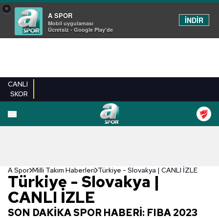
×
A SPOR
İNDİR
Mobil uygulaması
Ücretsiz - Google Play'de
CANLI
SKOR
A Spor
Milli Takım Haberleri
Türkiye - Slovakya | CANLI İZLE
Türkiye - Slovakya |
CANLI İZLE
SON DAKİKA SPOR HABERİ: FIBA 2023