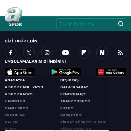
BIZI TAKIP EDIN
UYGULAMALARIMIZI İNDİRİN!
ANASAYFA
BEŞİKTAŞ
A SPOR CANLI YAYIN
GALATASARAY
A SPOR RADYO
FENERBAHÇE
HABERLER
TRABZONSPOR
CANLI SKOR
FUTBOL
YAZARLAR
BASKETBOL
GALERİ
ZİRAAT TÜRKİYE KUPASI
VİDEO
DİĞER SPORLAR