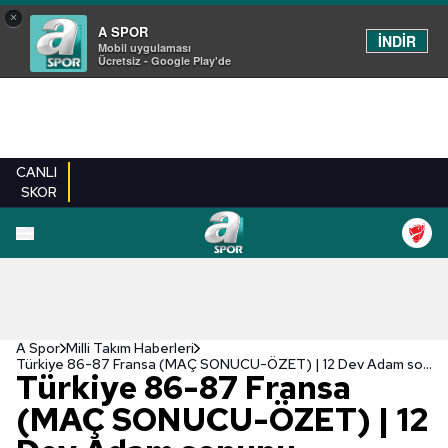
×
A SPOR
İNDİR
Mobil uygulaması
Ücretsiz - Google Play'de
CANLI
SKOR
A Spor
Milli Takım Haberleri
Türkiye 86-87 Fransa (MAÇ SONUCU-ÖZET) | 12 Dev Adam sonunu getiremedi!
Türkiye 86-87 Fransa
(MAÇ SONUCU-ÖZET) | 12