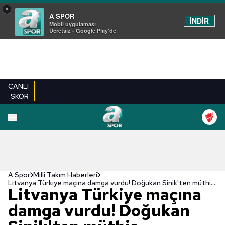
×
A SPOR
İNDİR
Mobil uygulaması
Ücretsiz - Google Play'de
CANLI
SKOR
A Spor
Milli Takım Haberleri
Litvanya Türkiye maçına damga vurdu! Doğukan Sinik'ten müthiş performans
Litvanya Türkiye maçına
damga vurdu! Doğukan