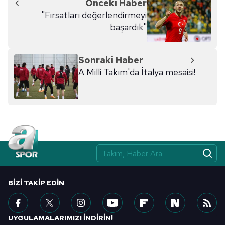
Önceki Haber
kullanılmaktadır. Diğer çerezler, sitemizin daha işlevsel
"Fırsatları değerlendirmeyi
kılınması ve kişiselleştirilmesi ve sizlere yönelik
başardık"
reklam/pazarlama faaliyetlerinin yapılması, amaçlarıyla
sınırlı olarak açık rızanız dahilinde kullanılacaktır.
Sonraki Haber
Çerezlere ilişkin tercihlerinizi aşağıda yer alan panel
A Milli Takım'da İtalya mesaisi!
vasıtasıyla belirleyebilirsiniz. Çerezlere ilişkin detaylı bilgi
için Ayarlar butonuna tıklayabilir,
Çerez Bilgilendirme
Metnimizi
ziyaret edebilirsiniz.
6698 sayılı Kişisel Verilerin Korunması Kanunu uyarınca
hazırlanmış Aydınlatma Metnimizi okumak ve sitemizde
ilgili mevzuata uygun olarak kullanılan çerezlerle ilgili bilgi
almak için lütfen
tıklayınız
.
BIZI TAKIP EDIN
UYGULAMALARIMIZI İNDİRİN!