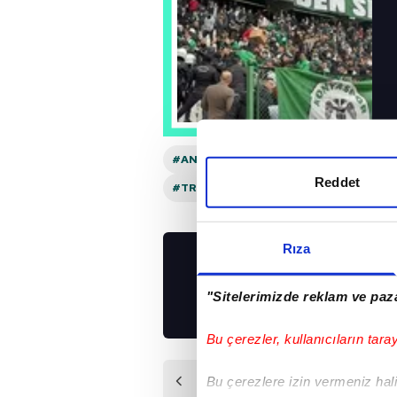
#ANTALYASPOR
#SÜPER LIG
#RI
Reddet
#TRENDYOL SÜPER LIG
Rıza
UYGULAMALARIMIZ
İNDİRİN!
"Sitelerimizde reklam ve paza
Bu çerezler, kullanıcıların tara
Önceki Haber
Bu çerezlere izin vermeniz halin