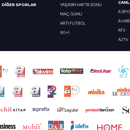
CANL
DİĞER SPORLAR
YAŞASIN HAFTA SONU
A SP
MAÇ GÜNÜ
A HA
ARTI FUTBOL
ATV
90+1
A2TV