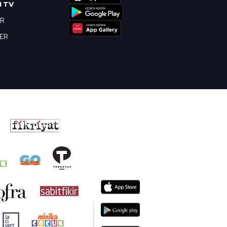
I TV
OR
BER