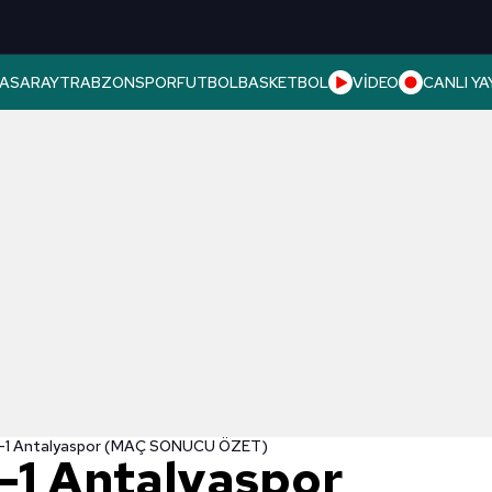
ASARAY
TRABZONSPOR
FUTBOL
BASKETBOL
VİDEO
CANLI YA
1-1 Antalyaspor (MAÇ SONUCU ÖZET)
-1 Antalyaspor