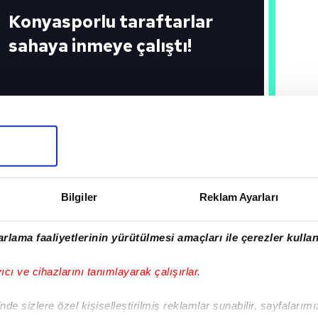
Konyasporlu taraftarlar
sahaya inmeye çalıştı!
ZESPOR
#KONYASPOR
#KAYSERISPOR
Bilgiler
Reklam Ayarları
I
rlama faaliyetlerinin yürütülmesi amaçları ile çerezler kullan
yıcı ve cihazlarını tanımlayarak çalışırlar.
Sonraki Haber
de sizlere özel kişiselleştirilmiş reklamlar sunabilir, sayfalarım