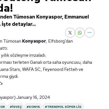
da!
erinden Tümosan Konyaspor, Emmanuel
İşte detaylar...
en Tümosan
Konyaspor
, Elfsborg'dan
ttı.
yıllık sözleşme imzaladı.
orması terleten Ganalı orta saha oyuncusu, daha
Aduana Stars, WAFA SC, Feyenoord Fetteh ve
rma giydi.
✍️
yaspor)
January 16, 2024
POR
#İSVEÇ
#KONYA
#TRENDYOL SÜPER LIG