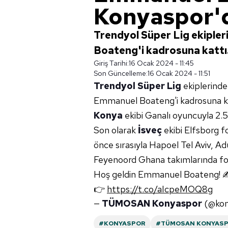
Konyaspor'
Trendyol Süper Lig ekipl
Boateng'i kadrosuna kattı. 
Giriş Tarihi:
16 Ocak 2024 - 11:45
Son Güncelleme:
16 Ocak 2024 - 11:51
Trendyol Süper Lig
ekiplerind
Emmanuel Boateng'i kadrosuna ka
Konya
ekibi Ganalı oyuncuyla 2.5 
Son olarak
İsveç
ekibi Elfsborg f
önce sırasıyla Hapoel Tel Aviv, 
Feyenoord Ghana takımlarında fo
Hoş geldin Emmanuel Boateng! 
👉
https://t.co/aIcpeMOQ8g
—
TÜMOSAN Konyaspor
(@kon
#KONYASPOR
#TÜMOSAN KONYAS