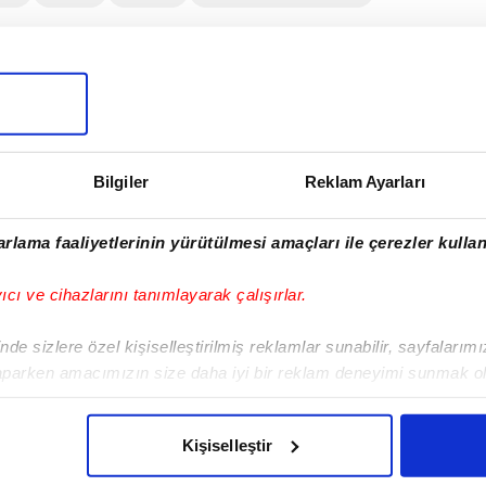
I
Bilgiler
Reklam Ayarları
Sonraki Haber
rlama faaliyetlerinin yürütülmesi amaçları ile çerezler kullan
Konya Antalya maçına
doğru
yıcı ve cihazlarını tanımlayarak çalışırlar.
de sizlere özel kişiselleştirilmiş reklamlar sunabilir, sayfalarım
aparken amacımızın size daha iyi bir reklam deneyimi sunmak ol
imizden gelen çabayı gösterdiğimizi ve bu noktada, reklamların ma
olduğunu sizlere hatırlatmak isteriz.
VERI POLITIKASI
GIZLILIK BILDIRIMI
KÜNYE / İLETIŞIM
Kişiselleştir
çerezlere izin vermedikleri takdirde, kullanıcılara hedefli reklaml