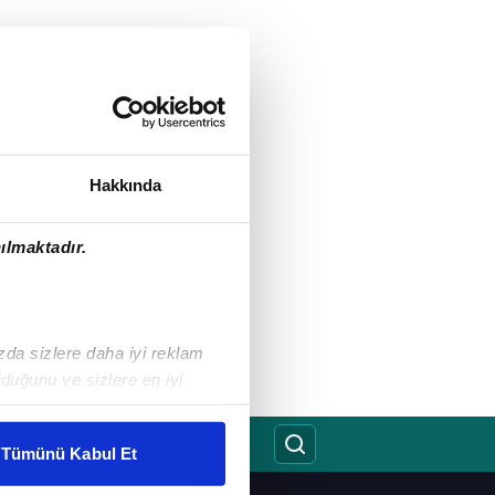
Hakkında
ılmaktadır.
ızda sizlere daha iyi reklam
duğunu ve sizlere en iyi
liyetlerimizi karşılamak
Tümünü Kabul Et
ar gösterilmeyecektir."