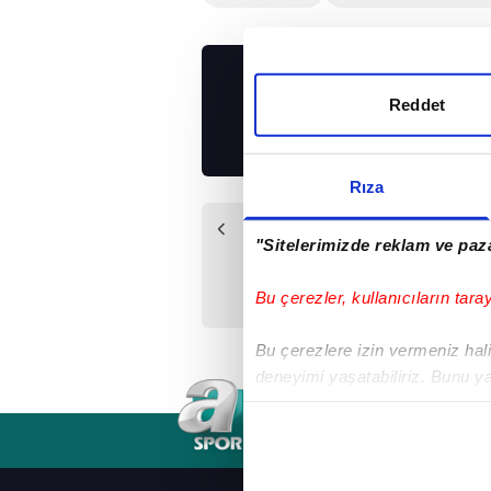
UYGULAMALARIMIZ
Reddet
İNDİRİN!
Rıza
Önceki Haber
"Sitelerimizde reklam ve paza
Konyaspor'da
Omerovic dönemi!
Bu çerezler, kullanıcıların tara
Bu çerezlere izin vermeniz halin
deneyimi yaşatabiliriz. Bunu y
içerikleri sunabilmek adına el
noktasında tek gelir kalemimiz 
RSS
YAYIN AKIŞI
FREKANSLAR
Her halükârda, kullanıcılar, bu 