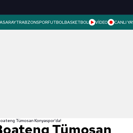
ASARAY
TRABZONSPOR
FUTBOL
BASKETBOL
VİDEO
CANLI YA
oateng Tümosan Konyaspor'da!
Boateng Tümosan