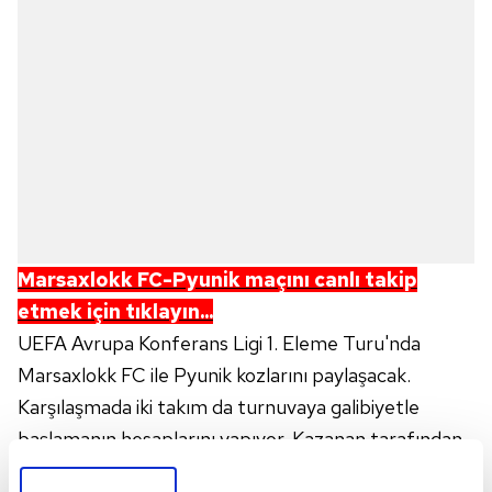
Marsaxlokk FC-Pyunik
maçını canlı takip
etmek için tıklayın...
UEFA Avrupa Konferans Ligi 1. Eleme Turu'nda
Marsaxlokk FC ile Pyunik kozlarını paylaşacak.
Karşılaşmada iki takım da turnuvaya galibiyetle
başlamanın hesaplarını yapıyor. Kazanan tarafından
rövanş öncesi büyük avantaj elde edeceği