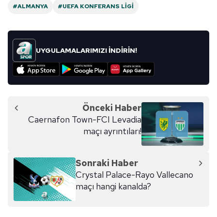
#ALMANYA
#UEFA KONFERANS LIGI
UYGULAMALARIMIZI İNDİRİN!
Önceki Haber
Caernafon Town-FCI Levadia
maçı ayrıntıları!
Sonraki Haber
Crystal Palace-Rayo Vallecano
maçı hangi kanalda?