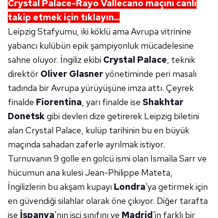
Crystal Palace-Rayo Vallecano maçını canlı
takip etmek için tıklayın...
Leipzig Stafyumu, iki köklü ama Avrupa vitrinine
yabancı kulübün epik şampiyonluk mücadelesine
sahne oluyor. İngiliz ekibi
Crystal Palace
, teknik
direktör
Oliver Glasner
yönetiminde peri masalı
tadında bir Avrupa yürüyüşüne imza attı. Çeyrek
finalde
Fiorentina
, yarı finalde ise
Shakhtar
Donetsk
gibi devleri dize getirerek Leipzig biletini
alan Crystal Palace, kulüp tarihinin bu en büyük
maçında sahadan zaferle ayrılmak istiyor.
Turnuvanın 9 golle en golcü ismi olan Ismaïla Sarr ve
hücumun ana kulesi Jean-Philippe Mateta,
İngilizlerin bu akşam kupayı
Londra
'ya getirmek için
en güvendiği silahlar olarak öne çıkıyor. Diğer tarafta
ise
İspanya
'nın işçi sınıfını ve
Madrid
'in farklı bir