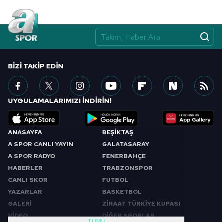
BIZI TAKIP EDIN
UYGULAMALARIMIZI İNDİRİN!
ANASAYFA
BEŞİKTAŞ
A SPOR CANLI YAYIN
GALATASARAY
A SPOR RADYO
FENERBAHÇE
HABERLER
TRABZONSPOR
CANLI SKOR
FUTBOL
YAZARLAR
BASKETBOL
GALERİ
ZİRAAT TÜRKİYE KUPASI
VİDEO
DİĞER SPORLAR
TÜMÜ