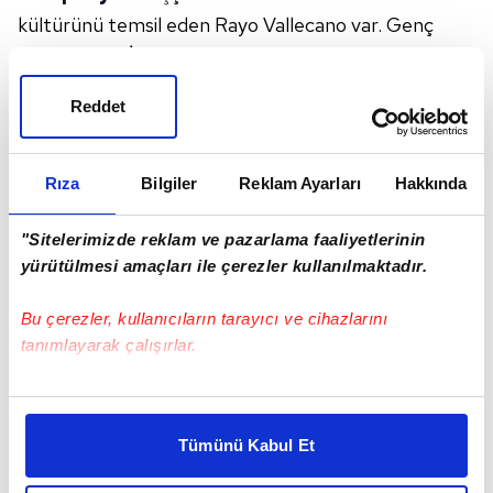
kültürünü temsil eden Rayo Vallecano var. Genç
teknik adam İnigo Perez önderliğinde muazzam bir
kenetlenme hikayesi yazan İspanyol ekibi, yarı
Reddet
finalde
Strasbourg
'u eleyerek adını finale
yazdırmayı başardı. Crystal Palace-Rayo Vallecano
maçını haberimizden canlı olarak takip edebilirsiniz.
Rıza
Bilgiler
Reklam Ayarları
Hakkında
"Sitelerimizde reklam ve pazarlama faaliyetlerinin
yürütülmesi amaçları ile çerezler kullanılmaktadır.
Bu çerezler, kullanıcıların tarayıcı ve cihazlarını
tanımlayarak çalışırlar.
Bu çerezlere izin vermeniz halinde sizlere özel
kişiselleştirilmiş reklamlar sunabilir, sayfalarımızda sizlere
Tümünü Kabul Et
daha iyi reklam deneyimi yaşatabiliriz. Bunu yaparken
amacımızın size daha iyi bir reklam deneyimi sunmak