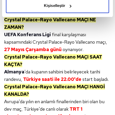
olduğunu ve sizlere en iyi içerikleri sunabilmek adına
Kişiselleştir
elimizden gelen çabayı gösterdiğimizi ve bu noktada,
reklamların maliyetlerimizi karşılamak noktasında tek gelir
Crystal Palace-Rayo Vallecano MAÇI NE
kalemimiz olduğunu sizlere hatırlatmak isteriz.
ZAMAN?
Her halükârda, kullanıcılar, bu çerezlere izin vermedikleri
UEFA Konferans Ligi
final karşılaşması
takdirde, kullanıcılara hedefli reklamlar
kapsamındaki Crystal Palace-Rayo Vallecano maçı,
gösterilmeyecektir."
27 Mayıs Çarşamba günü
oynanıyor.
Crystal Palace-Rayo Vallecano MAÇI SAAT
Sizlere daha iyi bir hizmet sunabilmek için İnternet
KAÇTA?
Sitemizde kendimize ve üçüncü kişilere ait çerezler
kullanılmaktadır. Bu çerezler vasıtasıyla çeşitli kişisel
Almanya
'da kupanın sahibini belirleyecek tarihi
verileriniz işlenmekte olup gerekli olan çerezler bilgi
randevu,
Türkiye saati ile 22.00'de
start başladı.
toplumu hizmetlerinin sunulması amacıyla
Crystal Palace-Rayo Vallecano MAÇI HANGİ
kullanılmaktadır. Diğer çerezler, sitemizin daha işlevsel
KANALDA?
kılınması ve kişiselleştirilmesi ve sizlere yönelik
Avrupa'da yılın en anlamlı finallerinden biri olan bu
reklam/pazarlama faaliyetlerinin yapılması, amaçlarıyla
sınırlı olarak açık rızanız dahilinde kullanılacaktır.
dev maç, Türkiye'de canlı olarak
TRT 1