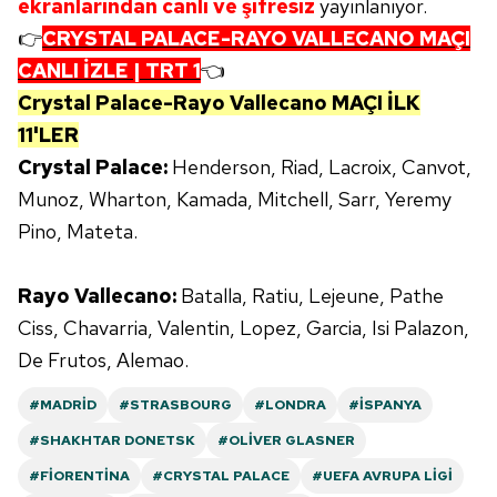
ekranlarından canlı ve şifresiz
yayınlanıyor.
Çerezlere ilişkin tercihlerinizi aşağıda yer alan panel
👉
CRYSTAL PALACE-RAYO VALLECANO MAÇI
vasıtasıyla belirleyebilirsiniz. Çerezlere ilişkin detaylı bilgi
CANLI İZLE | TRT 1
👈
için Ayarlar butonuna tıklayabilir,
Çerez Bilgilendirme
Crystal Palace-Rayo Vallecano MAÇI İLK
Metnimizi
ziyaret edebilirsiniz.
11'LER
6698 sayılı Kişisel Verilerin Korunması Kanunu uyarınca
Crystal Palace:
Henderson, Riad, Lacroix, Canvot,
hazırlanmış Aydınlatma Metnimizi okumak ve sitemizde
Munoz, Wharton, Kamada, Mitchell, Sarr, Yeremy
ilgili mevzuata uygun olarak kullanılan çerezlerle ilgili bilgi
Pino, Mateta.
almak için lütfen
tıklayınız
.
Rayo Vallecano:
Batalla, Ratiu, Lejeune, Pathe
Ciss, Chavarria, Valentin, Lopez, Garcia, Isi Palazon,
De Frutos, Alemao.
#MADRID
#STRASBOURG
#LONDRA
#İSPANYA
#SHAKHTAR DONETSK
#OLIVER GLASNER
#FIORENTINA
#CRYSTAL PALACE
#UEFA AVRUPA LIGI