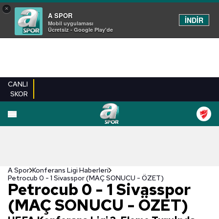
×
A SPOR
İNDİR
Mobil uygulaması
Ücretsiz - Google Play'de
CANLI
SKOR
A Spor
Konferans Ligi Haberleri
Petrocub 0 - 1 Sivasspor (MAÇ SONUCU - ÖZET)
Petrocub 0 - 1 Sivasspor
(MAÇ SONUCU - ÖZET)