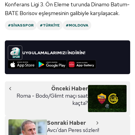
Konferans Ligi 3. Ön Eleme turunda Dinamo Batum-
almak için lütfen
tıklayınız
.
BATE Borisov eşleşmesinin galibiyle karşılaşacak.
#SIVASSPOR
#TÜRKIYE
#MOLDOVA
UYGULAMALARIMIZI İNDİRİN!
Önceki Haber
Roma - Bodo/Glimt maçı saat
kaçta?
Sonraki Haber
Avcı'dan Peres sözleri!