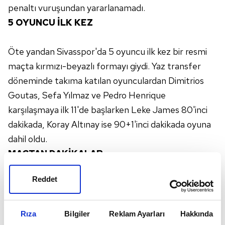
penaltı vuruşundan yararlanamadı.
5 OYUNCU İLK KEZ
Öte yandan Sivasspor'da 5 oyuncu ilk kez bir resmi
maçta kırmızı-beyazlı formayı giydi. Yaz transfer
döneminde takıma katılan oyunculardan Dimitrios
Goutas, Sefa Yılmaz ve Pedro Henrique
karşılaşmaya ilk 11'de başlarken Leke James 80'inci
dakikada, Koray Altınay ise 90+1'inci dakikada oyuna
dahil oldu.
MAÇTAN DAKİKALAR
12. dakikada Pedro Henrique'nin ceza sahası dışından
Reddet
sert şutunda top auta çıktı.
16. dakikada ceza sahası içinde topla buluşan Caner
Rıza
Bilgiler
Reklam Ayarları
Hakkında