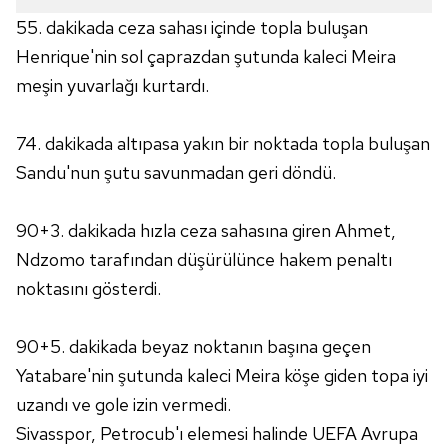
55. dakikada ceza sahası içinde topla buluşan
Sizlere daha iyi bir hizmet sunabilmek için İnternet
Henrique'nin sol çaprazdan şutunda kaleci Meira
Sitemizde kendimize ve üçüncü kişilere ait çerezler
meşin yuvarlağı kurtardı.
kullanılmaktadır. Bu çerezler vasıtasıyla çeşitli kişisel
verileriniz işlenmekte olup gerekli olan çerezler bilgi
toplumu hizmetlerinin sunulması amacıyla
74. dakikada altıpasa yakın bir noktada topla buluşan
kullanılmaktadır. Diğer çerezler, sitemizin daha işlevsel
Sandu'nun şutu savunmadan geri döndü.
kılınması ve kişiselleştirilmesi ve sizlere yönelik
reklam/pazarlama faaliyetlerinin yapılması, amaçlarıyla
90+3. dakikada hızla ceza sahasına giren Ahmet,
sınırlı olarak açık rızanız dahilinde kullanılacaktır.
Ndzomo tarafından düşürülünce hakem penaltı
Çerezlere ilişkin tercihlerinizi aşağıda yer alan panel
noktasını gösterdi.
vasıtasıyla belirleyebilirsiniz. Çerezlere ilişkin detaylı bilgi
için Ayarlar butonuna tıklayabilir,
Çerez Bilgilendirme
90+5. dakikada beyaz noktanın başına geçen
Metnimizi
ziyaret edebilirsiniz.
Yatabare'nin şutunda kaleci Meira köşe giden topa iyi
6698 sayılı Kişisel Verilerin Korunması Kanunu uyarınca
uzandı ve gole izin vermedi.
hazırlanmış Aydınlatma Metnimizi okumak ve sitemizde
Sivasspor, Petrocub'ı elemesi halinde UEFA Avrupa
ilgili mevzuata uygun olarak kullanılan çerezlerle ilgili bilgi