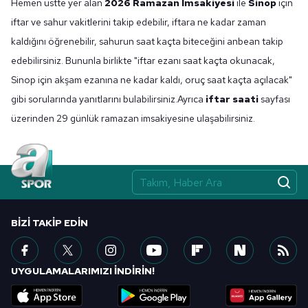
Hemen üstte yer alan
2026 Ramazan İmsakiyesi
ile
Sinop
için
6698 sayılı Kişisel Verilerin Korunması Kanunu uyarınca
iftar ve sahur vakitlerini takip edebilir, iftara ne kadar zaman
hazırlanmış Aydınlatma Metnimizi okumak ve sitemizde
ilgili mevzuata uygun olarak kullanılan çerezlerle ilgili bilgi
kaldığını öğrenebilir, sahurun saat kaçta biteceğini anbean takip
almak için lütfen
tıklayınız
.
edebilirsiniz. Bununla birlikte "iftar ezanı saat kaçta okunacak,
Sinop için akşam ezanına ne kadar kaldı, oruç saat kaçta açılacak"
gibi sorularında yanıtlarını bulabilirsiniz.Ayrıca
iftar saati
sayfası
üzerinden 29 günlük ramazan imsakiyesine ulaşabilirsiniz.
BIZI TAKIP EDIN
UYGULAMALARIMIZI İNDİRİN!