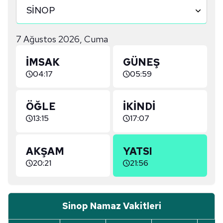
7 Ağustos 2026, Cuma
İMSAK
GÜNEŞ
04:17
05:59
ÖĞLE
İKINDI
13:15
17:07
AKŞAM
YATSI
20:21
21:56
Sinop Namaz Vakitleri