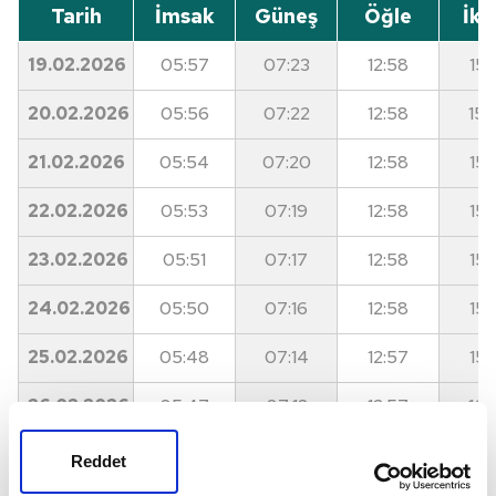
Tarih
İmsak
Güneş
Öğle
İki
19.02.2026
05:57
07:23
12:58
15:
20.02.2026
05:56
07:22
12:58
15:
21.02.2026
05:54
07:20
12:58
15:
22.02.2026
05:53
07:19
12:58
15:
23.02.2026
05:51
07:17
12:58
15:
24.02.2026
05:50
07:16
12:58
15:
25.02.2026
05:48
07:14
12:57
15:
26.02.2026
05:47
07:13
12:57
16:
27.02.2026
05:45
07:11
12:57
16:
Reddet