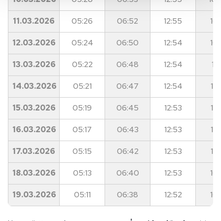
Her halükârda, kullanıcılar, bu çerezlere izin vermedikleri
takdirde, kullanıcılara hedefli reklamlar
11.03.2026
05:26
06:52
12:55
16:
gösterilmeyecektir."
12.03.2026
05:24
06:50
12:54
16:
Sizlere daha iyi bir hizmet sunabilmek için İnternet
Sitemizde kendimize ve üçüncü kişilere ait çerezler
13.03.2026
05:22
06:48
12:54
16:
kullanılmaktadır. Bu çerezler vasıtasıyla çeşitli kişisel
verileriniz işlenmekte olup gerekli olan çerezler bilgi
14.03.2026
05:21
06:47
12:54
16:
toplumu hizmetlerinin sunulması amacıyla
15.03.2026
05:19
06:45
12:53
16:
kullanılmaktadır. Diğer çerezler, sitemizin daha işlevsel
kılınması ve kişiselleştirilmesi ve sizlere yönelik
16.03.2026
05:17
06:43
12:53
16:
reklam/pazarlama faaliyetlerinin yapılması, amaçlarıyla
sınırlı olarak açık rızanız dahilinde kullanılacaktır.
17.03.2026
05:15
06:42
12:53
16:
Çerezlere ilişkin tercihlerinizi aşağıda yer alan panel
18.03.2026
05:13
06:40
12:53
16:
vasıtasıyla belirleyebilirsiniz. Çerezlere ilişkin detaylı bilgi
için Ayarlar butonuna tıklayabilir,
Çerez Bilgilendirme
19.03.2026
05:11
06:38
12:52
16:
Metnimizi
ziyaret edebilirsiniz.