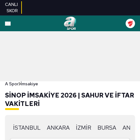
CANLI
SKOR
A Spor
İmsakiye
SİNOP İMSAKIYE 2026 | SAHUR VE İFTAR
VAKITLERI
İSTANBUL
ANKARA
İZMİR
BURSA
ANTAL