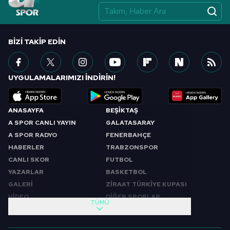
BIZI TAKIP EDIN
UYGULAMALARIMIZI İNDİRİN!
ANASAYFA
BEŞİKTAŞ
A SPOR CANLI YAYIN
GALATASARAY
A SPOR RADYO
FENERBAHÇE
HABERLER
TRABZONSPOR
CANLI SKOR
FUTBOL
YAZARLAR
BASKETBOL
GALERİ
ZİRAAT TÜRKİYE KUPASI
VİDEO
DİĞER SPORLAR
TÜMÜ
PROGRAMLAR
VIDEO