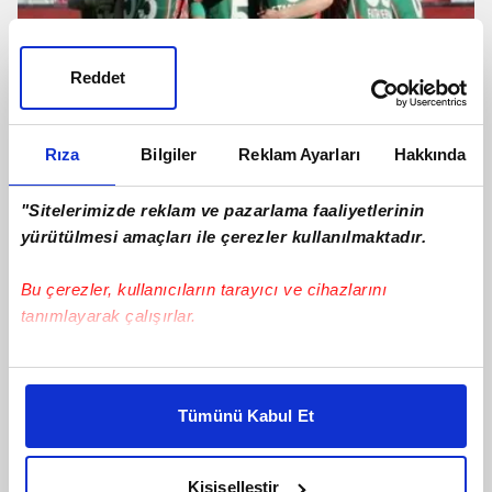
Reddet
Rıza
Bilgiler
Reklam Ayarları
Hakkında
"Sitelerimizde reklam ve pazarlama faaliyetlerinin
Karşıyaka-Bergama maçı tartışmalar
yürütülmesi amaçları ile çerezler kullanılmaktadır.
nedeniyle yarıda kaldı
Bu çerezler, kullanıcıların tarayıcı ve cihazlarını
tanımlayarak çalışırlar.
Bu çerezlere izin vermeniz halinde sizlere özel
kişiselleştirilmiş reklamlar sunabilir, sayfalarımızda sizlere
Tümünü Kabul Et
daha iyi reklam deneyimi yaşatabiliriz. Bunu yaparken
amacımızın size daha iyi bir reklam deneyimi sunmak
olduğunu ve sizlere en iyi içerikleri sunabilmek adına
Kişiselleştir