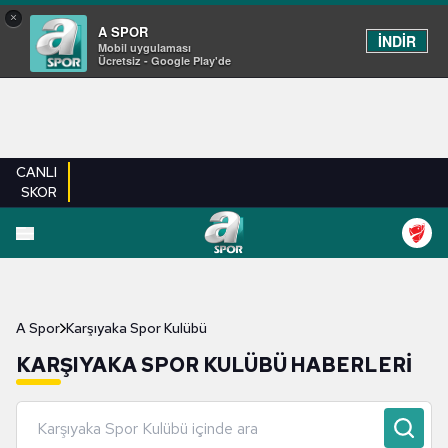
×
A SPOR
İNDİR
Mobil uygulaması
Ücretsiz - Google Play'de
CANLI
SKOR
A Spor
Karşıyaka Spor Kulübü
KARŞIYAKA SPOR KULÜBÜ HABERLERI