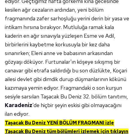
ediyor. Geçtiğimiz hafta görkemli kına gecesinde
kesilen ağır cezaların ardından, yeni bölüm
fragmanında zafer sarhoşluğu yerini derin bir yasa ve
intikam hırsına bırakıyor. Mutluluğa ramak kala
kaderin en ağır sınavıyla yüzleşen Esme ve Adil,
birbirlerini kaybetme korkusuyla bir kez daha
sınanırken; Eleni anne ve babasının arkasından
gözyaşı döküyor. Furtunalar'ın köşeye sıkışmış bir
canavar gibi etrafa saldırdığı bu son düzlükte, Koçari
ailesi devlet gibi dimdik durup düşmanlarının kökünü
kazımaya yemin ediyor. Fragmandaki o son kurşun
sesiyle sarsılan Taşacak Bu Deniz 32. bölüm tanıtımı,
Karadeniz
'de hiçbir şeyin eskisi gibi olmayacağını
ilan ediyor.
Taşacak Bu Deniz YENİ BÖLÜM FRAGMANI izle
Taşacak Bu Deniz tüm bölümleri izlemek için tıklayın