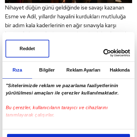
Nihayet düğün günü geldiğinde ise savaşı kazanan
Esme ve Adil, yıllardır hayalini kurdukları mutluluğa
bir adım kala kaderlerinin en ağır sınavıyla karşı
karşıya kalır. Çünkü bazı zaferlerin bedeli çok ağırdır.
Ve savaşın kazananı olmaz.
Reddet
Rıza
Bilgiler
Reklam Ayarları
Hakkında
"Sitelerimizde reklam ve pazarlama faaliyetlerinin
yürütülmesi amaçları ile çerezler kullanılmaktadır.
Bu çerezler, kullanıcıların tarayıcı ve cihazlarını
tanımlayarak çalışırlar.
Taşacak Bu Deniz YENİ BÖLÜM FRAGMANI izle
Bu çerezlere izin vermeniz halinde sizlere özel
Taşacak Bu Deniz tüm bölümleri izlemek için tıklayın
kişiselleştirilmiş reklamlar sunabilir, sayfalarımızda sizlere