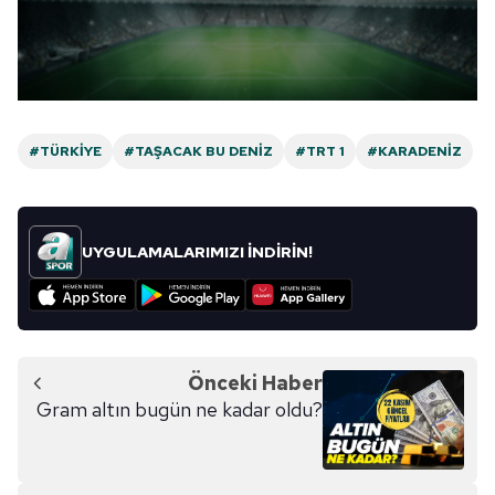
#TÜRKIYE
#TAŞACAK BU DENIZ
#TRT 1
#KARADENIZ
UYGULAMALARIMIZI İNDİRİN!
Önceki Haber
Gram altın bugün ne kadar oldu?