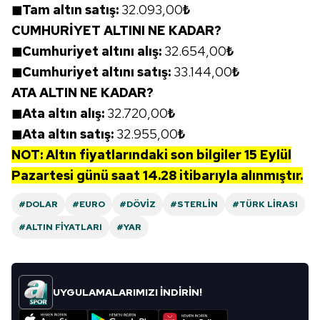
◼Tam altın satış:
32.093,00
₺
Metnimizi
ziyaret edebilirsiniz.
CUMHURİYET ALTINI NE KADAR?
6698 sayılı Kişisel Verilerin Korunması Kanunu uyarınca
◼Cumhuriyet altını alış:
32.654,00
₺
hazırlanmış Aydınlatma Metnimizi okumak ve sitemizde
◼Cumhuriyet altını satış:
33.144,00
₺
ilgili mevzuata uygun olarak kullanılan çerezlerle ilgili bilgi
ATA ALTIN NE KADAR?
almak için lütfen
tıklayınız
.
◼Ata altın alış:
32.720,00
₺
◼Ata altın satış:
32.955,00
₺
NOT: Altın fiyatlarındaki son bilgiler
15 Eylül
Pazartesi
günü
saat 14.28
itibarıyla alınmıştır.
#DOLAR
#EURO
#DÖVIZ
#STERLIN
#TÜRK LIRASI
#ALTIN FIYATLARI
#YAR
UYGULAMALARIMIZI İNDİRİN!