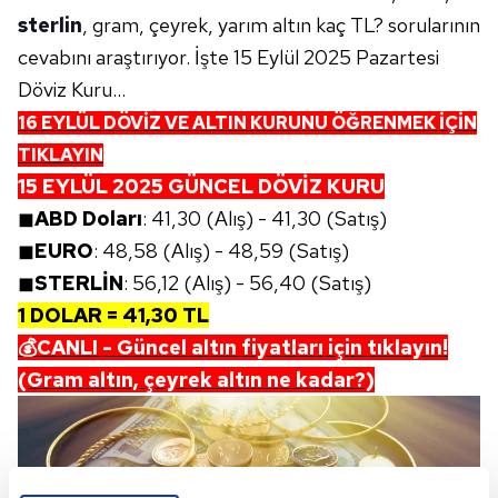
sterlin
, gram, çeyrek, yarım altın kaç TL? sorularının
cevabını araştırıyor. İşte 15 Eylül 2025 Pazartesi
Döviz Kuru...
16 EYLÜL DÖVİZ VE ALTIN KURUNU ÖĞRENMEK İÇİN
TIKLAYIN
15 EYLÜL 2025 GÜNCEL DÖVİZ KURU
◼
ABD Doları
: 41,30 (Alış) - 41,30 (Satış)
◼
EURO
: 48,58 (Alış) - 48,59 (Satış)
◼
STERLİN
: 56,12 (Alış) - 56,40 (Satış)
1 DOLAR = 41,30 TL
💰CANLI - Güncel altın fiyatları için tıklayın!
(Gram altın, çeyrek altın ne kadar?)