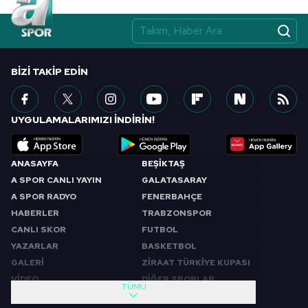
BIZI TAKIP EDIN
UYGULAMALARIMIZI İNDİRİN!
ANASAYFA
BEŞİKTAŞ
A SPOR CANLI YAYIN
GALATASARAY
A SPOR RADYO
FENERBAHÇE
HABERLER
TRABZONSPOR
CANLI SKOR
FUTBOL
YAZARLAR
BASKETBOL
GALERİ
ZİRAAT TÜRKİYE KUPASI
VİDEO
DİĞER SPORLAR
TÜMÜ