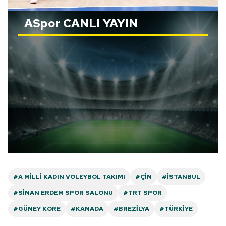
ASpor
CANLI YAYIN
#A MILLI KADIN VOLEYBOL TAKIMI
#ÇIN
#İSTANBUL
#SINAN ERDEM SPOR SALONU
#TRT SPOR
#GÜNEY KORE
#KANADA
#BREZILYA
#TÜRKIYE