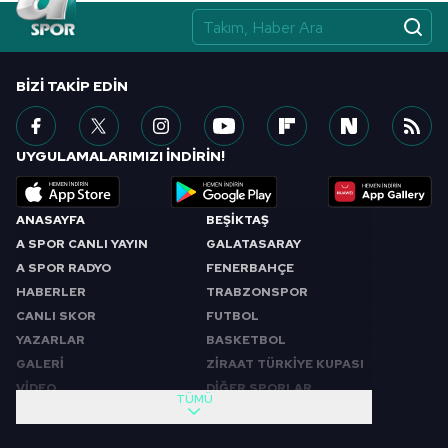
BIZI TAKIP EDIN
UYGULAMALARIMIZI İNDİRİN!
ANASAYFA
BEŞİKTAŞ
A SPOR CANLI YAYIN
GALATASARAY
A SPOR RADYO
FENERBAHÇE
HABERLER
TRABZONSPOR
CANLI SKOR
FUTBOL
YAZARLAR
BASKETBOL
GALERİ
ZİRAAT TÜRKİYE KUPASI
VİDEO
DİĞER SPORLAR
TÜMÜ
PROGRAMLAR
VIDEO