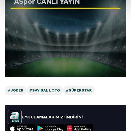
ASpor
CANLI YAYIN
kalemimiz olduğunu sizlere hatırlatmak isteriz.
Her halükârda, kullanıcılar, bu çerezlere izin vermedikleri
takdirde, kullanıcılara hedefli reklamlar
gösterilmeyecektir."
Sizlere daha iyi bir hizmet sunabilmek için İnternet
Sitemizde kendimize ve üçüncü kişilere ait çerezler
kullanılmaktadır. Bu çerezler vasıtasıyla çeşitli kişisel
verileriniz işlenmekte olup gerekli olan çerezler bilgi
toplumu hizmetlerinin sunulması amacıyla
kullanılmaktadır. Diğer çerezler, sitemizin daha işlevsel
kılınması ve kişiselleştirilmesi ve sizlere yönelik
#JOKER
#SAYISAL LOTO
#SÜPERSTAR
reklam/pazarlama faaliyetlerinin yapılması, amaçlarıyla
sınırlı olarak açık rızanız dahilinde kullanılacaktır.
Çerezlere ilişkin tercihlerinizi aşağıda yer alan panel
UYGULAMALARIMIZI İNDİRİN!
vasıtasıyla belirleyebilirsiniz. Çerezlere ilişkin detaylı bilgi
için Ayarlar butonuna tıklayabilir,
Çerez Bilgilendirme