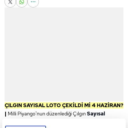
ÇILGIN SAYISAL LOTO ÇEKİLDİ Mİ 4 HAZİRAN?
|
Milli Piyango'nun düzenlediği Çılgın
Sayısal
Loto
'nun çekilişi 4 Haziran Çarşamba günü