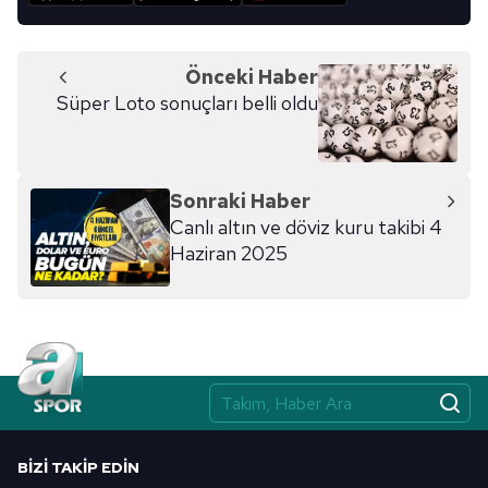
Metnimizi
ziyaret edebilirsiniz.
6698 sayılı Kişisel Verilerin Korunması Kanunu uyarınca
Önceki Haber
hazırlanmış Aydınlatma Metnimizi okumak ve sitemizde
Süper Loto sonuçları belli oldu
ilgili mevzuata uygun olarak kullanılan çerezlerle ilgili bilgi
almak için lütfen
tıklayınız
.
Sonraki Haber
Canlı altın ve döviz kuru takibi 4
Haziran 2025
BIZI TAKIP EDIN