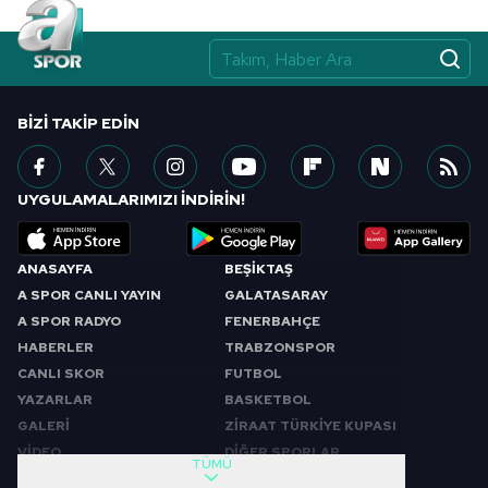
BIZI TAKIP EDIN
UYGULAMALARIMIZI İNDİRİN!
ANASAYFA
BEŞİKTAŞ
A SPOR CANLI YAYIN
GALATASARAY
A SPOR RADYO
FENERBAHÇE
HABERLER
TRABZONSPOR
CANLI SKOR
FUTBOL
YAZARLAR
BASKETBOL
GALERİ
ZİRAAT TÜRKİYE KUPASI
VİDEO
DİĞER SPORLAR
TÜMÜ