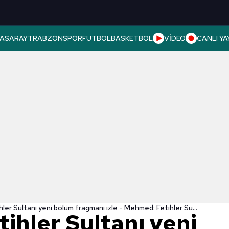
ASARAY
TRABZONSPOR
FUTBOL
BASKETBOL
VİDEO
CANLI YA
Mehmed: Fetihler Sultanı yeni bölüm fragmanı izle - Mehmed: Fetihler Sultanı 36. yeni bölüm fragmanı
ihler Sultanı yeni