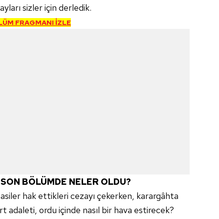
ları sizler için derledik.
ÖLÜM FRAGMANI İZLE
I SON BÖLÜMDE NELER OLDU?
asiler hak ettikleri cezayı çekerken, karargâhta
t adaleti, ordu içinde nasıl bir hava estirecek?