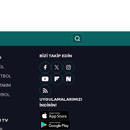
BIZI TAKIP EDIN
O
OL
ETBOL
 TAKIM
YBOL
UYGULAMALARIMIZI
R
İNDİRİN!
I TV
OR