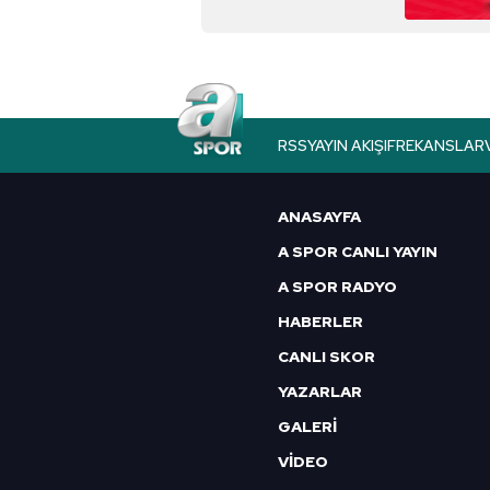
2022 Çarşamba
RSS
YAYIN AKIŞI
FREKANSLAR
ANASAYFA
A SPOR CANLI YAYIN
A SPOR RADYO
HABERLER
CANLI SKOR
YAZARLAR
GALERİ
VİDEO