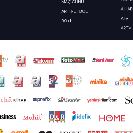
MAÇ GÜNÜ
A HA
ARTI FUTBOL
ATV
90+1
A2TV