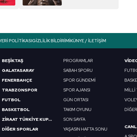
VERI POLITIKASI
GIZLILIK BILDIRIMI
KÜNYE / İLETIŞIM
BEŞİKTAŞ
PROGRAMLAR
VIDE
GALATASARAY
SABAH SPORU
FUTB
FENERBAHÇE
SPOR GÜNDEMİ
BASK
TRABZONSPOR
SPOR AJANSI
MİLLİ
FUTBOL
GÜN ORTASI
VOLE
BASKETBOL
TAKIM OYUNU
DİĞE
ZİRAAT TÜRKİYE KUPASI
SON SAYFA
CANL
DİĞER SPORLAR
YAŞASIN HAFTA SONU
A SP