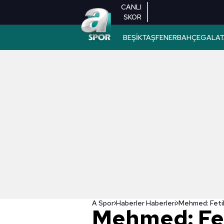
CANLI
SKOR
BEŞİKTAŞ
FENERBAHÇE
GALAT
A Spor
Haberler Haberleri
Mehmed: Fet