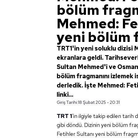
bölüm fragm
Mehmed: Fet
yeni bölüm 
TRT1'in yeni soluklu dizisi 
ekranlara geldi. Tarihseverl
Sultan Mehmed'i ve Osmanlı'
bölüm fragmanını izlemek ist
derledik. İşte Mehmed: Feti
linki...
Giriş Tarihi:
18 Şubat 2025 - 20:31
TRT 1
'in ilgiyle takip edilen tar
gibi döndü. Dizinin yeni bölüm fra
Fetihler Sultanı yeni bölüm fragm