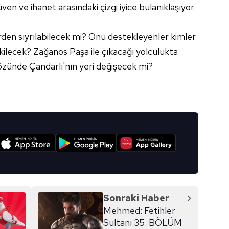
ven ve ihanet arasındaki çizgi iyice bulanıklaşıyor.
aşağıda yer alan panel vasıtasıyla belirleyebilirsiniz. Çerezlere iliş
lgilendirme Metnimizi
ziyaret edebilirsiniz.
rden sıyrılabilecek mi? Onu destekleyenler kimler
Korunması Kanunu uyarınca hazırlanmış Aydınlatma Metnimizi okum
ekilecek? Zağanos Paşa ile çıkacağı yolculukta
 çerezlerle ilgili bilgi almak için lütfen
tıklayınız
.
zünde Çandarlı'nın yeri değişecek mi?
I
Sonraki Haber
Mehmed: Fetihler
Sultanı 35. BÖLÜM