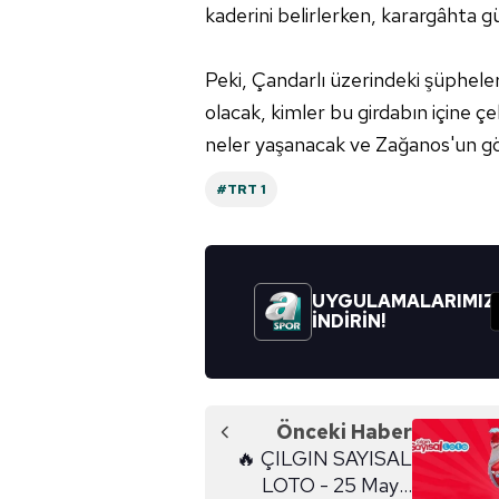
kaderini belirlerken, karargâhta gü
Çerezlere ilişkin tercihlerinizi 
butonuna tıklayabilir,
Çerez Bi
Peki, Çandarlı üzerindeki şüphele
6698 sayılı Kişisel Verilerin 
olacak, kimler bu girdabın içine ç
mevzuata uygun olarak kullanılan
neler yaşanacak ve Zağanos'un gö
#TRT 1
UYGULAMALARIMIZ
İNDİRİN!
Önceki Haber
🔥 ÇILGIN SAYISAL
LOTO - 25 Mayıs