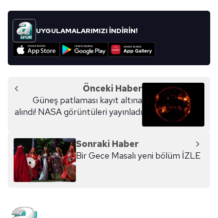
UYGULAMALARIMIZI İNDİRİN!
Önceki Haber
Güneş patlaması kayıt altına
alındı! NASA görüntüleri yayınladı
Sonraki Haber
Bir Gece Masalı yeni bölüm İZLE