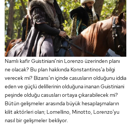
vasıtasıyla belirleyebilirsiniz. Çerezlere ilişkin detaylı bilgi
için Ayarlar butonuna tıklayabilir,
Çerez Bilgilendirme
Metnimizi
ziyaret edebilirsiniz.
6698 sayılı Kişisel Verilerin Korunması Kanunu uyarınca
hazırlanmış Aydınlatma Metnimizi okumak ve sitemizde
ilgili mevzuata uygun olarak kullanılan çerezlerle ilgili bilgi
almak için lütfen
tıklayınız
.
Namlı kafir Guistiniani'nin Lorenzo üzerinden planı
ne olacak? Bu plan hakkında Konstantinos'a bilgi
verecek mi? Bizans'ın içinde casusların olduğunu iddia
eden ve güçlü delillerinin olduğuna inanan Guistiniani
peşinde olduğu casusları ortaya çıkarabilecek mi?
Bütün gelişmeler arasında büyük hesaplaşmaların
kilit aktörleri olan; Lomellino, Minotto, Lorenzo'yu
nasıl bir gelişmeler bekliyor.