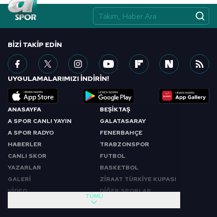
BIZI TAKIP EDIN
UYGULAMALARIMIZI İNDİRİN!
ANASAYFA
BEŞİKTAŞ
A SPOR CANLI YAYIN
GALATASARAY
A SPOR RADYO
FENERBAHÇE
HABERLER
TRABZONSPOR
CANLI SKOR
FUTBOL
YAZARLAR
BASKETBOL
GALERİ
ZİRAAT TÜRKİYE KUPASI
VİDEO
DİĞER SPORLAR
TÜMÜ
PROGRAMLAR
VIDEO