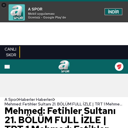
×
A SPOR
İNDİR
Mobil uygulaması
Ücretsiz - Google Play'de
CANLI
SKOR
A Spor
Haberler Haberleri
Mehmed: Fetihler Sultanı 21. BÖLÜM FULL İZLE | TRT 1 Mehmed: Fetihler Sultanı SON bölüm izle
Mehmed: Fetihler Sultanı
21. BÖLÜM FULL İZLE |