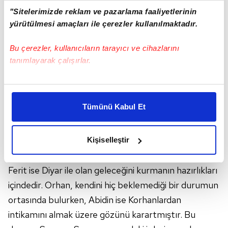
"Sitelerimizde reklam ve pazarlama faaliyetlerinin
yürütülmesi amaçları ile çerezler kullanılmaktadır.
Bu çerezler, kullanıcıların tarayıcı ve cihazlarını
tanımlayarak çalışırlar.
Bu çerezlere izin vermeniz halinde sizlere özel
kişiselleştirilmiş reklamlar sunabilir, sayfalarımızda sizlere
Tümünü Kabul Et
daha iyi reklam deneyimi yaşatabiliriz. Bunu yaparken
amacımızın size daha iyi bir reklam deneyimi sunmak
YALI ÇAPKINI 79.
BÖLÜM ÖZETİ
olduğunu ve sizlere en iyi içerikleri sunabilmek adına
Seyran'ın geçmiş duygularından kopamaması
Kişiselleştir
elimizden gelen çabayı gösterdiğimizi ve bu noktada,
yüzünden Sinan ile olan ilişkisi yokuş aşağı giderken,
reklamların maliyetlerimizi karşılamak noktasında tek gelir
Ferit ise Diyar ile olan geleceğini kurmanın hazırlıkları
kalemimiz olduğunu sizlere hatırlatmak isteriz.
içindedir. Orhan, kendini hiç beklemediği bir durumun
Her halükârda, kullanıcılar, bu çerezlere izin vermedikleri
ortasında bulurken, Abidin ise Korhanlardan
takdirde, kullanıcılara hedefli reklamlar
intikamını almak üzere gözünü karartmıştır. Bu
gösterilmeyecektir."