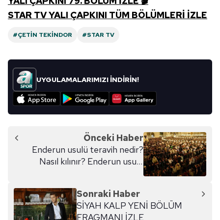
YALI ÇAPKINI 79. BÖLÜM İZLE 🎬
almak için lütfen
tıklayınız
.
STAR TV YALI ÇAPKINI TÜM BÖLÜMLERİ İZLE
#ÇETIN TEKINDOR
#STAR TV
UYGULAMALARIMIZI İNDİRİN!
Önceki Haber
Enderun usulü teravih nedir?
Nasıl kılınır? Enderun usulü
teravih namazı kılınacak camiler
hangileri?
Sonraki Haber
SİYAH KALP YENİ BÖLÜM
FRAGMANI İZLE