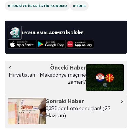
#TÜRKIYE İSTATISTIK KURUMU
#TÜFE
UYGULAMALARIMIZI İNDİRİN!
Önceki Haber
Hırvatistan - Makedonya maçı ne
zaman?
Sonraki Haber
💥Süper Loto sonuçları! (23
Haziran)