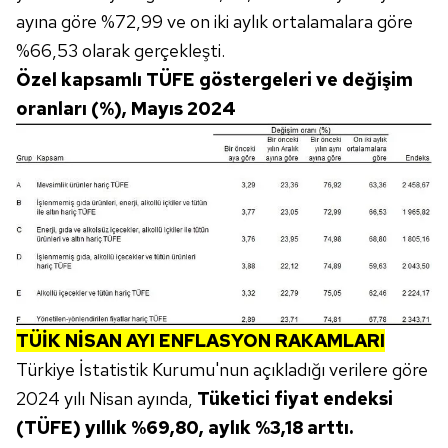
ayına göre %72,99 ve on iki aylık ortalamalara göre
%66,53 olarak gerçekleşti.
Özel kapsamlı TÜFE göstergeleri ve değişim
oranları (%), Mayıs 2024
TÜİK NİSAN AYI ENFLASYON RAKAMLARI
Türkiye İstatistik Kurumu'nun açıkladığı verilere göre
2024 yılı Nisan ayında,
Tüketici fiyat endeksi
(TÜFE) yıllık %69,80, aylık %3,18 arttı.