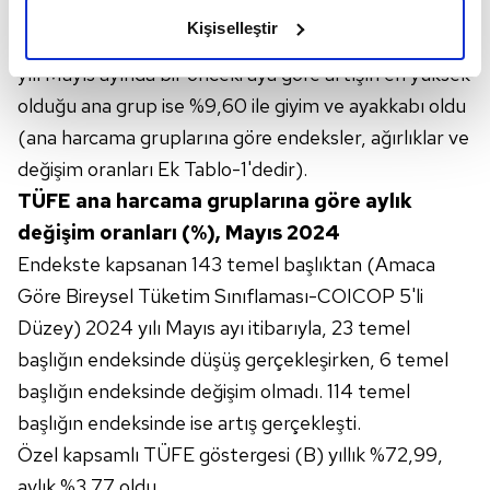
ayında bir önceki aya göre en az artış gösteren ana
olduğunu ve sizlere en iyi içerikleri sunabilmek adına
Kişiselleştir
grup %1,01 ile haberleşme oldu. Buna karşılık, 2024
elimizden gelen çabayı gösterdiğimizi ve bu noktada,
reklamların maliyetlerimizi karşılamak noktasında tek gelir
yılı Mayıs ayında bir önceki aya göre artışın en yüksek
kalemimiz olduğunu sizlere hatırlatmak isteriz.
olduğu ana grup ise %9,60 ile giyim ve ayakkabı oldu
(ana harcama gruplarına göre endeksler, ağırlıklar ve
Her halükârda, kullanıcılar, bu çerezlere izin vermedikleri
değişim oranları Ek Tablo-1'dedir).
takdirde, kullanıcılara hedefli reklamlar
TÜFE ana harcama gruplarına göre aylık
gösterilmeyecektir."
değişim oranları (%), Mayıs 2024
Sizlere daha iyi bir hizmet sunabilmek için İnternet
Endekste kapsanan 143 temel başlıktan (Amaca
Sitemizde kendimize ve üçüncü kişilere ait çerezler
Göre Bireysel Tüketim Sınıflaması-COICOP 5'li
kullanılmaktadır. Bu çerezler vasıtasıyla çeşitli kişisel
Düzey) 2024 yılı Mayıs ayı itibarıyla, 23 temel
verileriniz işlenmekte olup gerekli olan çerezler bilgi
toplumu hizmetlerinin sunulması amacıyla
başlığın endeksinde düşüş gerçekleşirken, 6 temel
kullanılmaktadır. Diğer çerezler, sitemizin daha işlevsel
başlığın endeksinde değişim olmadı. 114 temel
kılınması ve kişiselleştirilmesi ve sizlere yönelik
başlığın endeksinde ise artış gerçekleşti.
reklam/pazarlama faaliyetlerinin yapılması, amaçlarıyla
Özel kapsamlı TÜFE göstergesi (B) yıllık %72,99,
sınırlı olarak açık rızanız dahilinde kullanılacaktır.
aylık %3,77 oldu