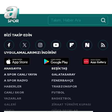
BIZI TAKIP EDIN
UYGULAMALARIMIZI İNDİRİN!
ANASAYFA
BEŞİKTAŞ
A SPOR CANLI YAYIN
GALATASARAY
A SPOR RADYO
FENERBAHÇE
HABERLER
TRABZONSPOR
CANLI SKOR
FUTBOL
YAZARLAR
BASKETBOL
GALERİ
ZİRAAT TÜRKİYE KUPASI
VİDEO
DİĞER SPORLAR