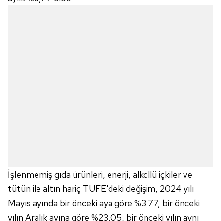
Çerezlere ilişkin tercihlerinizi aşağıda yer alan panel
vasıtasıyla belirleyebilirsiniz. Çerezlere ilişkin detaylı bilgi
için Ayarlar butonuna tıklayabilir,
Çerez Bilgilendirme
Metnimizi
ziyaret edebilirsiniz.
6698 sayılı Kişisel Verilerin Korunması Kanunu uyarınca
hazırlanmış Aydınlatma Metnimizi okumak ve sitemizde
ilgili mevzuata uygun olarak kullanılan çerezlerle ilgili bilgi
almak için lütfen
tıklayınız
.
İşlenmemiş gıda ürünleri, enerji, alkollü içkiler ve
tütün ile altın hariç TÜFE'deki değişim, 2024 yılı
Mayıs ayında bir önceki aya göre %3,77, bir önceki
yılın Aralık ayına göre %23,05, bir önceki yılın aynı