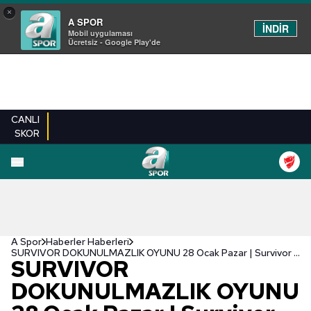
×
A SPOR
İNDİR
Mobil uygulaması
Ücretsiz - Google Play'de
CANLI
SKOR
A Spor
Haberler Haberleri
SURVIVOR DOKUNULMAZLIK OYUNU 28 Ocak Pazar | Survivor dokunulmazlık oyununu kim, hangi takım kazandı?
SURVIVOR
DOKUNULMAZLIK OYUNU