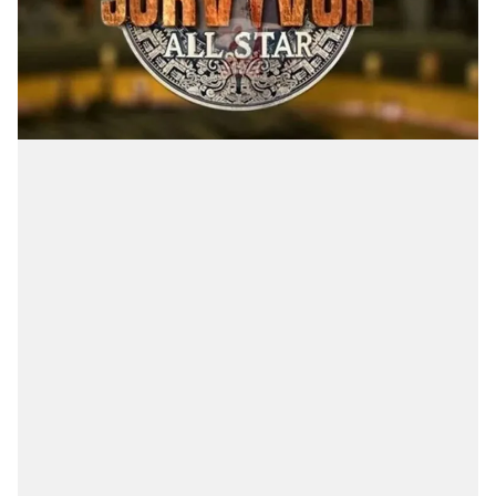
Sizlere daha iyi bir hizmet sunabilmek için İnternet
Sitemizde kendimize ve üçüncü kişilere ait çerezler
kullanılmaktadır. Bu çerezler vasıtasıyla çeşitli kişisel
verileriniz işlenmekte olup gerekli olan çerezler bilgi
toplumu hizmetlerinin sunulması amacıyla
kullanılmaktadır. Diğer çerezler, sitemizin daha işlevsel
kılınması ve kişiselleştirilmesi ve sizlere yönelik
reklam/pazarlama faaliyetlerinin yapılması, amaçlarıyla
sınırlı olarak açık rızanız dahilinde kullanılacaktır.
Çerezlere ilişkin tercihlerinizi aşağıda yer alan panel
vasıtasıyla belirleyebilirsiniz. Çerezlere ilişkin detaylı bilgi
için Ayarlar butonuna tıklayabilir,
Çerez Bilgilendirme
Metnimizi
ziyaret edebilirsiniz.
6698 sayılı Kişisel Verilerin Korunması Kanunu uyarınca
hazırlanmış Aydınlatma Metnimizi okumak ve sitemizde
ilgili mevzuata uygun olarak kullanılan çerezlerle ilgili bilgi
almak için lütfen
tıklayınız
.