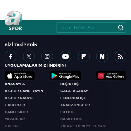
BIZI TAKIP EDIN
UYGULAMALARIMIZI İNDİRİN!
ANASAYFA
BEŞİKTAŞ
A SPOR CANLI YAYIN
GALATASARAY
A SPOR RADYO
FENERBAHÇE
HABERLER
TRABZONSPOR
CANLI SKOR
FUTBOL
YAZARLAR
BASKETBOL
GALERİ
ZİRAAT TÜRKİYE KUPASI