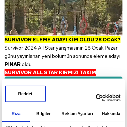
SURVIVOR ELEME ADAYI KİM OLDU 28 OCAK?
Survivor 2024 All Star yarışmasının 28 Ocak Pazar
günü yayınlanan yeni bölümün sonunda eleme adayı
PINAR
oldu.
SURVIVOR ALL STAR KIRMIZI TAKIM
Nagihan Karadere
Reddet
Nihat Altınkaya
Bozok Gören
Rıza
Bilgiler
Reklam Ayarları
Hakkında
Turabi Çamkıran
Gizem Memiç