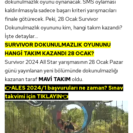
dokunulmazlık oyunu oynanacak. SMS oylaması
kaldırılmasıyla sadece başarı kriteri yarışmacıları
finale götürecek. Peki, 28 Ocak Survivor
Dokunulmazlık oyununu kim, hangi takım kazandı?
İşte detaylar...
SURVIVOR DOKUNULMAZLIK OYUNUNU
HANGİ TAKIM KAZANDI 28 OCAK?
Survivor 2024 All Star yarışmasının 28 Ocak Pazar
günü yayınlanan yeni bölümünde dokunulmazlığı
kazanan taraf
MAVİ TAKIM
oldu.
👉
ALES 2024/1 başvuruları ne zaman? Sınav
takvimi için TIKLAYIN
👈