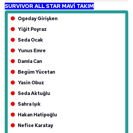
SURVIVOR ALL STAR MAVİ TAKIM
Ogeday Girişken
Yiğit Poyraz
Seda Ocak
Yunus Emre
Damla Can
Begüm Yücetan
Yasin Obuz
Seda Aktuğlu
Sahra Işık
Hakan Hatipoğlu
Nefise Karatay