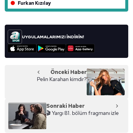
Furkan Kızılay
UYGULAMALARIMIZI İNDİRİN!
Önceki Haber
Pelin Karahan kimdir?
Sonraki Haber
🎬 Yargı 81. bölüm fragmanı izle