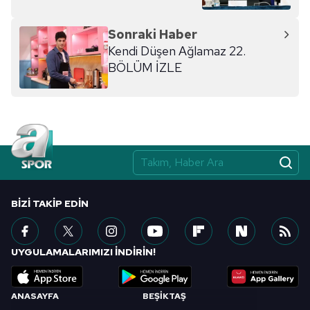
hazırlanmış Aydınlatma Metnimizi okumak ve sitemizde
ilgili mevzuata uygun olarak kullanılan çerezlerle ilgili bilgi
Sonraki Haber
almak için lütfen
tıklayınız
.
Kendi Düşen Ağlamaz 22.
BÖLÜM İZLE
BIZI TAKIP EDIN
UYGULAMALARIMIZI İNDİRİN!
ANASAYFA
BEŞİKTAŞ