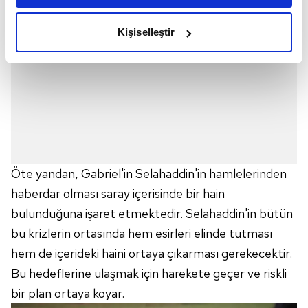
amacımızın size daha iyi bir reklam deneyimi sunmak
olduğunu ve sizlere en iyi içerikleri sunabilmek adına
Kişiselleştir
elimizden gelen çabayı gösterdiğimizi ve bu noktada,
reklamların maliyetlerimizi karşılamak noktasında tek gelir
kalemimiz olduğunu sizlere hatırlatmak isteriz.
Her halükârda, kullanıcılar, bu çerezlere izin vermedikleri
takdirde, kullanıcılara hedefli reklamlar
gösterilmeyecektir."
Öte yandan, Gabriel'in Selahaddin'in hamlelerinden
Sizlere daha iyi bir hizmet sunabilmek için İnternet
Sitemizde kendimize ve üçüncü kişilere ait çerezler
haberdar olması saray içerisinde bir hain
kullanılmaktadır. Bu çerezler vasıtasıyla çeşitli kişisel
bulunduğuna işaret etmektedir. Selahaddin'in bütün
verileriniz işlenmekte olup gerekli olan çerezler bilgi
bu krizlerin ortasında hem esirleri elinde tutması
toplumu hizmetlerinin sunulması amacıyla
hem de içerideki haini ortaya çıkarması gerekecektir.
kullanılmaktadır. Diğer çerezler, sitemizin daha işlevsel
kılınması ve kişiselleştirilmesi ve sizlere yönelik
Bu hedeflerine ulaşmak için harekete geçer ve riskli
reklam/pazarlama faaliyetlerinin yapılması, amaçlarıyla
bir plan ortaya koyar.
sınırlı olarak açık rızanız dahilinde kullanılacaktır.