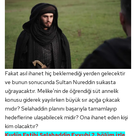
Çerezlere ilişkin tercihlerinizi aşağıda yer alan panel
vasıtasıyla belirleyebilirsiniz. Çerezlere ilişkin detaylı bilgi
için Ayarlar butonuna tıklayabilir,
Çerez Bilgilendirme
Metnimizi
ziyaret edebilirsiniz.
6698 sayılı Kişisel Verilerin Korunması Kanunu uyarınca
hazırlanmış Aydınlatma Metnimizi okumak ve sitemizde
ilgili mevzuata uygun olarak kullanılan çerezlerle ilgili bilgi
almak için lütfen
tıklayınız
.
Fakat asıl ihanet hiç beklemediği yerden gelecektir
ve bunun sonucunda Sultan Nureddin suikasta
uğrayacaktır. Melike'nin de öğrendiği süt annelik
konusu giderek yayılırken büyük sır açığa çıkacak
mıdır? Selahaddin planını başarıyla tamamlayıp
hedeflerine ulaşabilecek midir? Ona ihanet eden kişi
kim olacaktır?
Kudüs Fatihi Selahaddin Eyyubi 2. bölüm izle