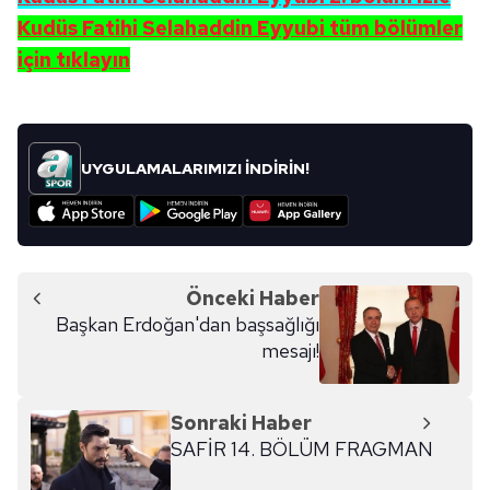
Kudüs Fatihi Selahaddin Eyyubi tüm bölümler
için tıklayın
UYGULAMALARIMIZI İNDİRİN!
Önceki Haber
Başkan Erdoğan'dan başsağlığı
mesajı!
Sonraki Haber
SAFİR 14. BÖLÜM FRAGMAN