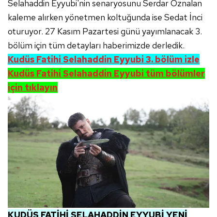
Selahaddin Eyyubi'nin senaryosunu Serdar Öznalan
kaleme alırken yönetmen koltuğunda ise Sedat İnci
oturuyor. 27 Kasım Pazartesi günü yayımlanacak 3.
bölüm için tüm detayları haberimizde derledik.
Kudüs Fatihi Selahaddin Eyyubi 3. bölüm izle
Kudüs Fatihi Selahaddin Eyyubi tüm bölümler
için tıklayın
KUDÜS FATİHİ SELAHADDİN EYYUBİ YENİ