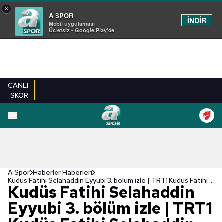
×
A SPOR
İNDİR
Mobil uygulaması
Ücretsiz - Google Play'de
CANLI
SKOR
A Spor
Haberler Haberleri
Kudüs Fatihi Selahaddin Eyyubi 3. bölüm izle | TRT1 Kudüs Fatihi Selahaddin Eyyubi son bölüm FULL İZLE
Kudüs Fatihi Selahaddin
Eyyubi 3. bölüm izle | TRT1