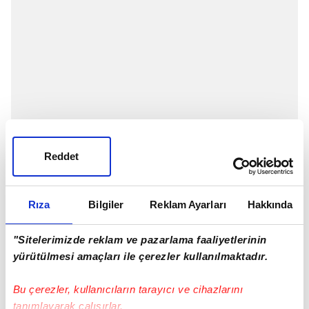
Reddet
Rıza
Bilgiler
Reklam Ayarları
Hakkında
Milli Piyango'nun düzenlediği Süper Loto'nun çekilişi
14 Kasım Saıl akşamı gerçekleştirildi. Şans oyunları
"Sitelerimizde reklam ve pazarlama faaliyetlerinin
sevenler 'Süper Loto çekildi mi? 14 Kasım Salı Süper
yürütülmesi amaçları ile çerezler kullanılmaktadır.
Loto çekiliş sonuçları' araması yapıyor. Süper Loto
çekilişleri salı, perşembe ve pazar günleri
Bu çerezler, kullanıcıların tarayıcı ve cihazlarını
tanımlayarak çalışırlar.