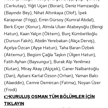
(Cerkutay), Yiğit Uçan (Boran), Deniz Hamzaoğlu
(Bayındır Bey), Nihat Altınkaya (Olof), İpek
Karapınar (Frigg), Emin Gürsoy (Kumral Abdal),
Berk Erçer (Konur), Almıla Uluer Atabeyoğlu (Bengi
Hatun), Kaan Yalçın (Öktem), Burç Kümbetlioğlu
(Dursun Fakıh), Abidin Yerebakan (Akça Derviş),
Açelya Özcan (Ayşe Hatun), Taha Baran Özbek
(Aktemur), Begüm Çağla Taşkın (Ülgen Hatun),
Fatih Ayhan (Baysungur), Burak Alp Yenilmez
(Kutan), Miray Akay (Alçiçek), Caner Nalbantoğlu
(Dan), Aybars Kartal Özson (Orhan), Yaman Balcı
(Alaeddin), Cemre Demircan (Fatma), Noyan Üzer
(Frodi)
👉KURULUŞ OSMAN TÜM BÖLÜMLER İÇİN
TIKLAYIN