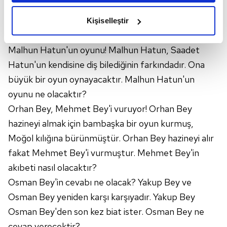
amacımızın size daha iyi bir reklam deneyimi sunmak
olduğunu ve sizlere en iyi içerikleri sunabilmek adına
Kişiselleştir
elimizden gelen çabayı gösterdiğimizi ve bu noktada,
reklamların maliyetlerimizi karşılamak noktasında tek gelir
Malhun Hatun'un oyunu! Malhun Hatun, Saadet
kalemimiz olduğunu sizlere hatırlatmak isteriz.
Hatun'un kendisine diş bilediğinin farkındadır. Ona
Her halükârda, kullanıcılar, bu çerezlere izin vermedikleri
büyük bir oyun oynayacaktır. Malhun Hatun'un
takdirde, kullanıcılara hedefli reklamlar
oyunu ne olacaktır?
gösterilmeyecektir."
Orhan Bey, Mehmet Bey'i vuruyor! Orhan Bey
hazineyi almak için bambaşka bir oyun kurmuş,
Sizlere daha iyi bir hizmet sunabilmek için İnternet
Sitemizde kendimize ve üçüncü kişilere ait çerezler
Moğol kılığına bürünmüştür. Orhan Bey hazineyi alır
kullanılmaktadır. Bu çerezler vasıtasıyla çeşitli kişisel
fakat Mehmet Bey'i vurmuştur. Mehmet Bey'in
verileriniz işlenmekte olup gerekli olan çerezler bilgi
akıbeti nasıl olacaktır?
toplumu hizmetlerinin sunulması amacıyla
Osman Bey'in cevabı ne olacak? Yakup Bey ve
kullanılmaktadır. Diğer çerezler, sitemizin daha işlevsel
Osman Bey yeniden karşı karşıyadır. Yakup Bey
kılınması ve kişiselleştirilmesi ve sizlere yönelik
reklam/pazarlama faaliyetlerinin yapılması, amaçlarıyla
Osman Bey'den son kez biat ister. Osman Bey ne
sınırlı olarak açık rızanız dahilinde kullanılacaktır.
cevap verecektir?