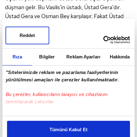
düşman gelir. Bu Vasilis'in üstadı, Üstad Gera'dır.
Üstad Gera ve Osman Bey karşılaşır. Fakat Üstad
Gera kimliğini gizler. Tüccar olarak karşısına çıkar
Osman Bey'in. Osman Bey onu
Yenişehir
'e davet
Reddet
eder. Osman Bey, Gera'dan şüphelenmiş midir?
Boran Bey'in akıbeti ne olacak? Üstad Gera'nın
Rıza
Bilgiler
Reklam Ayarları
Hakkında
gelişiyle Uçlar iyice karışacaktır. Üstad Gera
hamlesine derhal başlar. Osman'ın en güvendiği
"Sitelerimizde reklam ve pazarlama faaliyetlerinin
adamını en güvendiği yerde öldüreceklerdir. Vasilis,
yürütülmesi amaçları ile çerezler kullanılmaktadır.
Boran'ı öldürebilecek midir?
Bu çerezler, kullanıcıların tarayıcı ve cihazlarını
tanımlayarak çalışırlar.
Bu çerezlere izin vermeniz halinde sizlere özel
kişiselleştirilmiş reklamlar sunabilir, sayfalarımızda sizlere
Tümünü Kabul Et
daha iyi reklam deneyimi yaşatabiliriz. Bunu yaparken