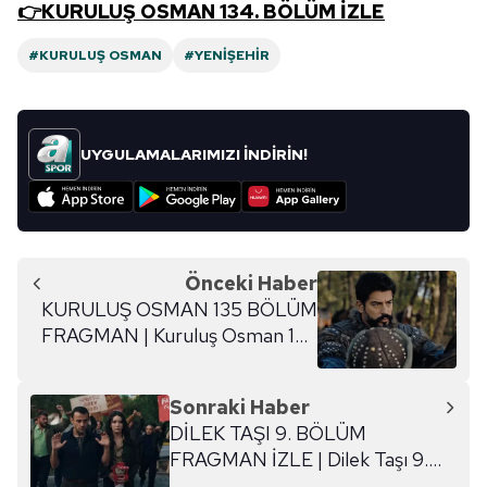
👉KURULUŞ OSMAN 134. BÖLÜM İZLE
#KURULUŞ OSMAN
#YENIŞEHIR
UYGULAMALARIMIZI İNDİRİN!
Önceki Haber
KURULUŞ OSMAN 135 BÖLÜM
FRAGMAN | Kuruluş Osman 135
bölüm fragmanı izle - atv canlı
Sonraki Haber
DİLEK TAŞI 9. BÖLÜM
FRAGMAN İZLE | Dilek Taşı 9.
bölüm fragmanı - Kanal D canlı