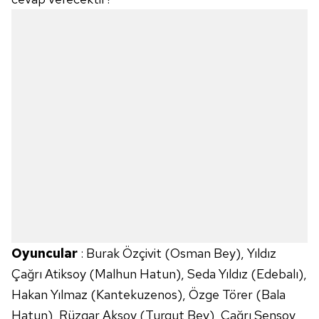
Çerezlere ilişkin tercihlerinizi aşağıda yer alan panel
vasıtasıyla belirleyebilirsiniz. Çerezlere ilişkin detaylı bilgi
için Ayarlar butonuna tıklayabilir,
Çerez Bilgilendirme
Metnimizi
ziyaret edebilirsiniz.
6698 sayılı Kişisel Verilerin Korunması Kanunu uyarınca
hazırlanmış Aydınlatma Metnimizi okumak ve sitemizde
ilgili mevzuata uygun olarak kullanılan çerezlerle ilgili bilgi
almak için lütfen
tıklayınız
.
Oyuncular
: Burak Özçivit (Osman Bey), Yıldız
Çağrı Atiksoy (Malhun Hatun), Seda Yıldız (Edebalı),
Hakan Yılmaz (Kantekuzenos), Özge Törer (Bala
Hatun), Rüzgar Aksoy (Turgut Bey), Çağrı Şensoy