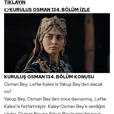
TIKLAYIN
👉KURULUŞ OSMAN 134. BÖLÜM İZLE
KURULUŞ OSMAN 134. BÖLÜM KONUSU
Osman Bey, Lefke Kalesi'ni Yakup Bey'den alacak
mı?
Yakup Bey, Osman Bey'den önce davranmış, Lefke
Kalesi'ni fethetmiştir. Kaleyi Osman Bey'e verdiğini
söyler. Osman Bey ise Yakup Bey'in sinsi bir oyun