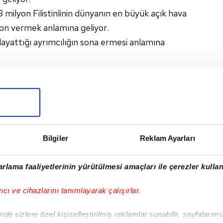
.3 milyon Filistinlinin dünyanın en büyük açık hava
on vermek anlamına geliyor.
 dayattığı ayrımcılığın sona ermesi anlamına
raklarındaki temel altyapının kontrolünü vermek
Bilgiler
Reklam Ayarları
I
rlama faaliyetlerinin yürütülmesi amaçları ile çerezler kullan
yıcı ve cihazlarını tanımlayarak çalışırlar.
Sonraki Haber
de sizlere özel kişiselleştirilmiş reklamlar sunabilir, sayfalarım