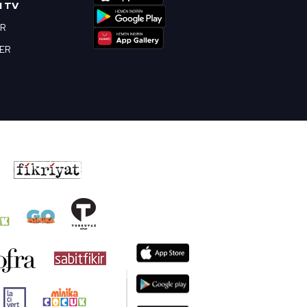
I TV
OR
BER