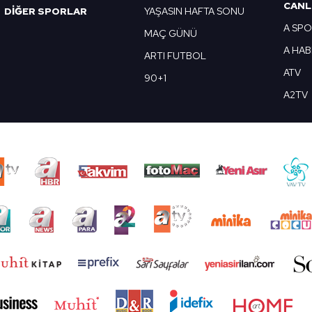
CANL
DİĞER SPORLAR
YAŞASIN HAFTA SONU
A SP
MAÇ GÜNÜ
A HA
ARTI FUTBOL
ATV
90+1
A2TV