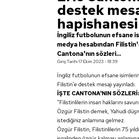
destek mesa
hapishanesi
İngiliz futbolunun efsane i
medya hesabından Filistin'e
Cantona'nın sözleri...
Giriş Tarihi:
17 Ekim 2023 - 18:39
İngiliz futbolunun efsane isimle
Filistin'e destek mesajı yayınladı.
İŞTE CANTONA'NIN SÖZLERİ:
"Filistinlilerin insan haklarını 
Özgür Filistin demek, Yahudi düş
istediğiniz anlamına gelmez.
Özgür Filistin, Filistinlilerin 75 
işgalinden özgür kalması anlamına 