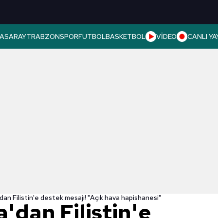
ASARAY
TRABZONSPOR
FUTBOL
BASKETBOL
VİDEO
CANLI YA
dan Filistin'e destek mesajı! "Açık hava hapishanesi"
'dan Filistin'e