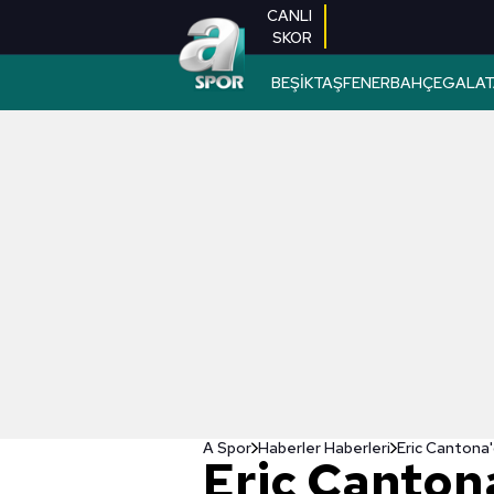
CANLI
SKOR
BEŞİKTAŞ
FENERBAHÇE
GALAT
A Spor
Haberler Haberleri
Eric Cantona'
Eric Cantona