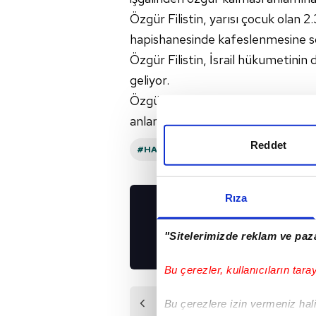
Özgür Filistin, yarısı çocuk olan 2
hapishanesinde kafeslenmesine s
Özgür Filistin, İsrail hükumetinin
geliyor.
Özgür Filistin, Filistinlilere top
anlamına geliyor."
Reddet
#HAMAS
#İSRAIL
#İNGILTERE
Rıza
UYGULAMALARIMIZ
İNDİRİN!
"Sitelerimizde reklam ve paza
Bu çerezler, kullanıcıların tara
Önceki Haber
Bu çerezlere izin vermeniz halin